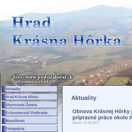
Aktuality
Hrad Krásna Hôrka
Ubytovanie Žaneta
Krásnohorské Podhradie
Mauzóleum
Fotogaléria