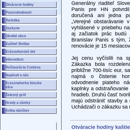
Otváracie hodiny
Pozoruhodnosti
Turistika
Jaskyne
Okolité obce
Kaštieľ Betliar
Krásnohorské dni
Infernofest
Reštaurácia Contesa
Napísali o nás
Krasznahorka büszke
vára
Železný gróf
Hrady a zámky
Kniha návštev