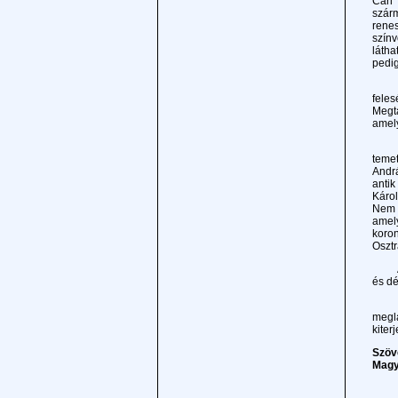
Carl
szárm
renes
színv
láth
pedig
A kö
feles
Megta
amel
A kis
temet
Andrá
antik
Károl
Nem 
amel
koron
Osztr
A vár
és dé
Hogy
megl
kiter
Szöv
Magy