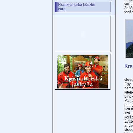
várb
Krasznahorka büszke
építé
vára
törté
Kra
A vi
vissz
Egy,
nemz
kiter
birt
Máriá
pedig
szó m
szó.
korá
Évti
anyag
viss