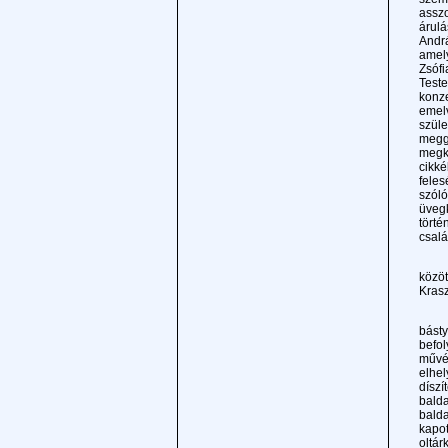
asszo
árulá
Andrá
amely
Zsófi
Teste
konze
emelv
szül
megg
megké
cikké
feles
szóló
üveg
törté
csalá
Térjü
közöt
Krasz
A 18
básty
befol
művés
elhel
díszí
balda
bald
kapot
oltár