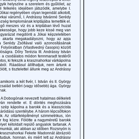
yik helyszíne a szerelem és gyűlölet, az
 felkelés idejében játszódik, amelybe I.
. Jókai regényében olyan legendát alkotott,
rkai várúrnő, I. Andrássy Istvánné Serédy
özség templomának kriptájába temették el.
pögő meszes víz és a kriptában lévő huzat
Érdekessége, hogy jobb keze kissé meg van
 magyarázat megdönti a Jókai képzeletében
l - akarta megakadályozni, hogy az apja
a Serédy Zsófiával való azonosításának
olyóiratban (Vlastivedný časopis) közölt
óságra. Dőry Terézia III. Andrássy István
 és a csodálatos módon fennmaradt testéről
os, ki fekszik a krasznahorkai várkápolna
ól. Ráadásul állíthatjuk, nem ártunk a
tt, s tisztelettel állunk meg az Andrássy
ris a két fivér, I. István és II. György
 a család betléri (vagy idősebb) ága. György
nak.
 A Dobogónak nevezett hatalmas délkeleti
István rendelte el. E döntés meghozására
 A szép kápolna a barokk és a klasszicista
 záródású szentélybe. A három lépcsőfokon
ik. Az oltárfelépítményt szimmetrikus, ión
or fog közre. Fölötte a nagyméretű barokk
et kétoldalt repülő angyalok tartanak. A
 munkái, aki abban az időben Rozsnyón is
a krasznahorkai Fekete Madonnát ábrázoló
 tudjuk, honnan, és miért lett az Andrássy