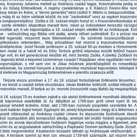
ny, Korponay Julianna mellett az Andrássy család tagjai, Krasznahorka pedig eg
s és hűség történetének. A regény cselekménye a II. Rákóczi Ferenc-féle rendi
ssy István és fivére, a "dervis generális"-ként csúfolt II. Miklós is bekapcsolódtak
 máig él az ódon várfalak között, és sok "zarándokot" vonz az egykori krasznaho
a üvegkoporsójához. Zsófia a 18. század elején hunyt el, s Krasznahorkaváralja k
 szinte sértetlen állapotban maradt fenn, mivel az évtizedeken keresztül rácsö
rválták azt. A vár kápolnájába a 19. század elején vitették föl az Andrássyak. 
e - valószínűleg egy Biblia volt alatta, amely idővel szétmállott. Ez a prózai
etett legendát, miszerint keze fölemelésével - fia szívének összeszorításáva
yilkolására vetemedjen... Még prózaibban hat viszont a krasznahorkai múmi
rdőjelezése. Jozef Novák professzor a 20. század 60-as éveiben a Honismereti F
ben mutat rá a halott nő és Dőry Terézia grófnő képmása közötti feltűnő hasonl
ége volt, és két generációval később élt, mint Serédy Zsófia. A jólelkű Zsófiáról
 legenda tehát a képzelet szüleménye csupán? Alapjában véve egyáltalán nem font
koporsójában, s mit sem von le Jókai művének jelentőségéből és romantikájáb
netírásnak, ha szemet húnyunk a krasznahorkai múmiával kapcsolatos kétségek fölö
d életének és Magyarország történelmének e jelentős szakasza előtt.
nk vissza azonban a 17. és 18. század fordulójának történelmi tényeihez, amiko
t sor került a családi birtok elosztására. István Betlérbe költözött, ezáltal létrejött
nahorkán maradt, őt tartjuk az ún. monoki (hosszúréti vagy ifjabb) ág megalapítójá
. század 70-es éveiben zajlott a vár utolsó történelminek mondható átépítése.
át kápolnává alakították át. Az átépítést az 1766-ban grófi címet nyert III. 
yással lehetett testvére, Antal, akit 1780-ban rozsnyói püspökké szenteltek fel.
zet határán foglal helyet. Egyhajós tér, amely folyamatosan megy át a félköríves
yezett oltárasztalt az Andrássy család címere és klasszicista füzérdíszek ékesít
tésű oszlopokból álló kompozíció alkotja, amelyet két önálló hódoló angyalszob
chin és annak lépcsőzetesen hullámzó függönye vonja magára a figyelmet, amely
achin és az angyalalakok valószínűleg a Raphaelo Donner-tanítvány Gode József
t több megrendelést. A baldachin közepén látható az Andrássyak védőszentjét, 
kép. A források szerint az ikon (ún. eleuza) 1739-ből származik, azt viszont nem