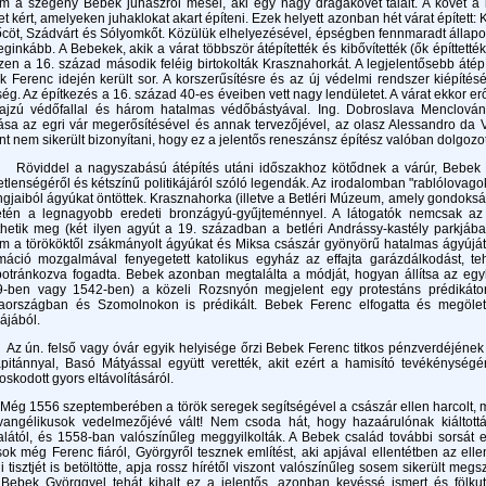
 a szegény Bebek juhászról mesél, aki egy nagy drágakövet talált. A követ a k
t kért, amelyeken juhaklokat akart építeni. Ezek helyett azonban hét várat épített: 
cöt, Szádvárt és Sólyomkőt. Közülük elhelyezésével, épségben fennmaradt állapo
leginkább. A Bebekek, akik a várat többször átépítették és kibővítették (ők építtetté
en a 16. század második feléig birtokolták Krasznahorkát. A legjelentősebb átép
 Ferenc idején került sor. A korszerűsítésre és az új védelmi rendszer kiépítés
ég. Az építkezés a 16. század 40-es éveiben vett nagy lendületet. A várat ekkor 
rajzú védőfallal és három hatalmas védőbástyával. Ing. Dobroslava Menclová
ása az egri vár megerősítésével és annak tervezőjével, az olasz Alessandro da 
nt nem sikerült bizonyítani, hogy ez a jelentős reneszánsz építész valóban dolgoz
ddel a nagyszabású átépítés utáni időszakhoz kötődnek a várúr, Bebek Fer
tlenségéről és kétszínű politikájáról szóló legendák. Az irodalomban "rablólovagok
gjaiból ágyúkat öntöttek. Krasznahorka (illetve a Betléri Múzeum, amely gondokság
letén a legnagyobb eredeti bronzágyú-gyűjteménnyel. A látogatók nemcsak a
thetik meg (két ilyen agyút a 19. században a betléri Andrássy-kastély parkjába 
 a törököktől zsákmányolt ágyúkat és Miksa császár gyönyörű hatalmas ágyúját 
rmáció mozgalmával fenyegetett katolikus egyház az effajta garázdálkodást, t
otránkozva fogadta. Bebek azonban megtalálta a módját, hogyan állítsa az egy
9-ben vagy 1542-ben) a közeli Rozsnyón megjelent egy protestáns prédikátor
aországban és Szomolnokon is prédikált. Bebek Ferenc elfogatta és megölet
ájából.
n. felső vagy óvár egyik helyisége őrzi Bebek Ferenc titkos pénzverdéjének 
pitánnyal, Basó Mátyással együtt verették, akit ezért a hamisító tevékénységé
skodott gyors eltávolításáról.
1556 szeptemberében a török seregek segítségével a császár ellen harcolt, maj
vangélikusok vedelmezőjévé vált! Nem csoda hát, hogy hazaárulónak kiáltottá
talától, és 1558-ban valószínűleg meggyilkolták. A Bebek család további sorsá
sok még Ferenc fiáról, Györgyről tesznek említést, aki apjával ellentétben az el
i tisztjét is betöltötte, apja rossz hírétől viszont valószínűleg sosem sikerült m
 Bebek Györggyel tehát kihalt ez a jelentős, azonban kevéssé ismert és fölk