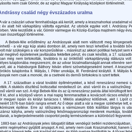
yásolta nem csak Gömör, de az egész Magyar Királyság középkori történelmét.
Andrássy család négy évszázados uralma
r a császári udvar fennhatósága alá került, amely a krasznahorkai uradalmat v
 év alatt hét várkapitány váltotta egymást. Az utolsók egyike volt I. Andrássy
rben. Vele kezdődik a vár, Gömör vármegye és Közép-Európa majdnem négy évsz
osan összefüggő történelme.
bek-féle erődítmény az Andrássyak alatt nem változott meg lényegesebben
nhető - a vár egy kúp alakú dombon áll, amely nem teszi lehetővé a további bőv
olt már szükséges a vár korszerűsítése -, másrészt az akkori politikai helyzet sem 
ár meglévő épületeinek javításába fektettek pénzt, és csak később, a 17. századba
an még nem birtokolták, továbbra is az öröklődő várkapitányság státusza volt 
lyes tulajdonába megszerezni, de az udvar bizalmatlanságát annak ellenére sem
volt, aki a Habsburgok Báthory István elleni szövetségeseként ismert. A kraszn
rökös tulajdonba II. Mátyás, I. Péter unokája, III. Ferdinánd királytól. II. Mátyás
ssyak nem csak a monoki, de a csetneki és dernői birtokokra is szert tettek.
. században a várat további építményekkel, a késő reneszánsz nemesi szék
ették. A stukkós díszítésű boltozattal rendelkező ún. alsó várról és a valószínűle
ső várról van szó. A régi Bebek-féle és az új reneszánsz palota által körülfogott 
lt ki, ahol a középső váron a mai napig fennmaradtak a kovácsolt rácsos erkélyt t
 megyei ispán és királyi tanácsos I. Miklós alakjához kötődnek, akit I. Lipót 
eiért 1676-ban bárói rangra emelt. Az ő ideje alatt a vár a megye székhelye lett, 
akórészek építése. Erre az időszakra a vármúzeum több kiállítási tárgya is ut
szánsz kályha, amely valószínűleg felsőmagyarországi mesterek munkája, tová
darab, a legterjedelmesebb csoportot pedig természetesen a különböző fegyverek é
ban az Andrássyak jeles látogatót láttak vendégül betléri rezidenciájukban, a 
nelmi regényéhez gyűjtött anyagot. A mű, amely nem csak Krasznahorkát, hanem L
lyét is híressé tette, sok kiadást ért meg, és több nyelvre fordították le. A lőcsei f