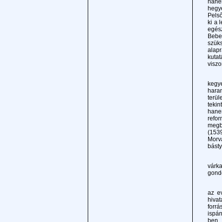
hanem
hegye
Pelső
ki a 
egész
Bebek
szüks
alap
kutat
viszo
Rövi
kegye
haran
terü
tekin
hanem
refo
megb
(153
Morv
básty
Az ú
várka
gondo
Még 
az e
hiva
forrá
ispán
ben.