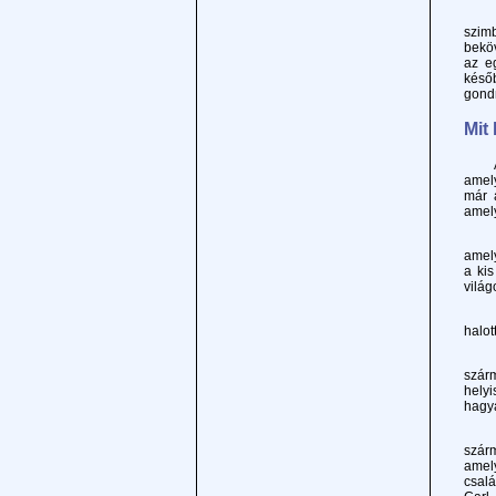
Még 
szim
beköv
az eg
késő
gondn
Mit
Ahog
amely
már a
amely
A vá
ame
a kis
világ
Az a
halot
Utun
szárm
hely
hagy
A gó
szárm
amel
csalá