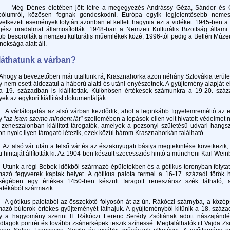
Dénes életében jött létre a megegyezés Andrássy Géza, Sándor és Gyula
bólumról, közösen fognak gondoskodni. Európa egyik legjelentősebb neme
etkezett események folytán azonban el kellett hagynia ezt a vidéket. 1945-ben 
ész uradalmat államosították. 1948-ban a Nemzeti Kulturális Bizottság állami ku
bb besorolták a nemzeti kulturális műemlékek közé, 1996-tól pedig a Betléri M
oksága alatt áll.
 láthatunk a várban?
y a bevezetőben már utaltunk rá, Krasznahorka azon néhány Szlovákia terület
 nem esett áldozatul a háború alatti és utáni enyészetnek. A gyűjtemény alapját 
 19. században is kiállítottak. Különösen értékesek számunkra a 19-20. század
ek az egykori kiállítást dokumentálják.
rlátogatás az alsó várban kezdődik, ahol a leginkább figyelemreméltó az ere
ly
"az Isten szeme mindent lát"
szellemében a lopások ellen volt hivatott védelmet 
 zeneszalonban kiállított tárogatók, amelyek a pozsonyi születésű udvari hang
on nyolc ilyen tárogató létezik, ezek közül három Krasznahorkán található.
lsó vár után a felső vár és az északnyugati bástya megtekintése következik,
ti hintaját állították ki. Az 1904-ben készült szecessziós hintó a müncheni Karl We
k a régi Bebek-időkből származó épületekben és a gótikus toronyban folytató
azó fegyverek kaptak helyet. A gótikus palota termei a 16-17. századi török h
iségében egy értékes 1450-ben készült faragott reneszánsz szék látható, 
atékából származik.
tikus palotaból az összekötő folyosón át az ún. Rákóczi-szárnyba, a középső
azó bútorok értékes gyűjteményét láthajuk. A gyűjteményből kitűnik a 18. száza
y a hagyomány szerint II. Rákóczi Ferenc Serédy Zsófiának adott nászajándék
dtagok portréi és további zsánerképek teszik színessé. Megtalálhatók itt Vajda Z