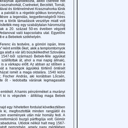
irálynak ajándékozta, akitől cserébe hét
Krasznahorkát, Csetneket, Berzétét, Tornát,
tával és történelmével Krasznahorka tűnik
k a palotát is a régebbi gótikus toronyhoz),
ítésre a legendás, kegyetlenségéről híres
ére a török támadások veszélye miatt volt
erősítették meg egy szabálytalan háromszög
nak a 20. század 50-es éveiben végzett
Vedanoval való kapcsolatra utal. Egyelőre
ott-e a Bebekek székhelyén.
enc és testvére, a gömöri ispán, Imre
"-ként említik őket, akik a templomtornyok
a alatt a vár áll) büszkélkedhet Szlovákia
z 1547-ből származó Bebek-féle agyúkat
szállítottak át, ahol a mai napig állnak),
is a várkapu előtt. Az abban az időben a
ehát a harangok ágyúkká történő öntését
házat ismét a maga oldalára. 1540 körül
, Fischer András, aki korábban Lőcsén,
te őt - ledobatta várának legmagasabb
emlékét. A hamis pénzérméket a murányi
rt ki is végeztek - állítólag maga Bebek
d egy hihetetlen fordulat következtében
k ki, megfosztották minden rangjától és
t ezen események után már homály fedi. A
lenreformáció buzgó pártfogója volt. Gömör
egszabadulnia. Utódok nélkül halt meg 1567-
utatott nemzetség, amely nagy mértékben