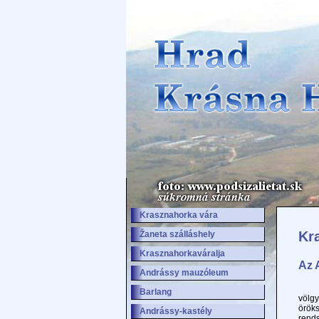
Krasznahorka vára
Kr
Žaneta szálláshely
Krasznahorkaváralja
Az 
Andrássy mauzóleum
A fe
Barlang
völg
öröks
Andrássy-kastély
rends