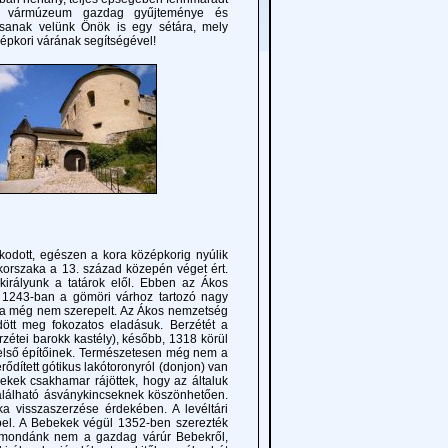
A vármúzeum gazdag gyűjteménye és
artsanak velünk Önök is egy sétára, mely
zépkori várának segítségével!
dott, egészen a kora középkorig nyúlik
ő korszaka a 13. század közepén véget ért.
királyunk a tatárok elől. Ebben az Ákos
t 1243-ban a gömöri várhoz tartozó nagy
rka még nem szerepelt. Az Ákos nemzetség
dött meg fokozatos eladásuk. Berzétét a
rzétei barokk kastély), később, 1318 körül
r első építőinek. Természetesen még nem a
ődített gótikus lakótoronyról (donjon) van
kek csakhamar rájöttek, hogy az általuk
alálható ásványkincseknek köszönhetően.
a visszaszerzése érdekében. A levéltári
epel. A Bebekek végül 1352-ben szerezték
b mondánk nem a gazdag várúr Bebekről,