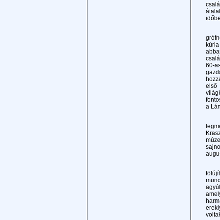
csalá
átala
időbe
Az ő
grófn
kúria
abban
csalá
60-as
gazda
hozz
első
világ
fonto
a Lán
Már 
legme
Krasz
múze
sajn
augus
A 19
fölúj
münch
agyút
amel
harm
erekl
volta