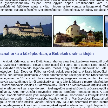
an gyönyörködhetünk csupán, ezek egyike éppen Krasznahorka vára. 
szettörténeti fejlődése szinte a világ minden tájáról vonzza a látogatókat. T
nelmünket, kulturális és művészeti örökségünket tárja elénk az Andrássy család kö
sznahorka a középkorban, a Bebekek uralma idején
dék története, amely fölött Krasznahorka vára évszázadokon keresztül uralko
a. A Miskolci nemzetség, illetve annak utolsó férfi sarja, Bors gömöri ispán dics
 a vidékhez kapcsolódó legenda arról mesél, hogy errefelé menekült IV. Béla 
etségbeli Szár Detre és Fülöp testvérek voltak segítségére. A király hűségüke
jedésű területekkel jutalmazta. A nekik adományozott községek között Krasznaho
okai egészen a 13. század utolsó évtizedéig egységesek voltak, ezután kezdő
ssyak szerezték meg (erről tanúskodik a ma is álló, Máriássy-címerrel díszített be
 Krasznahorkát is eladták a Batizfalviaknak. Őket és a Máriássyakat tartjuk a vá
ai értelében vett várra gondolunk, mivel egyelőre a mészkődomb csúcsára épült er
 Idővel az Ákos nemzetség elnevezése "Bebek" formában honosodik meg. A Bebe
bban eladott birtokoknak jóval magasabb az értéke, elsősorban a környékükön t
zedeken keresztül húzódó viszályba kezdtek tehát a Máriássyakkal Krasznahork
ok a várat ritkán említik, várként először egy 1333-ból származó iratban szer
za végelegesen a korábban hősiességükért nyert uradalmukat. Egyik legszeb