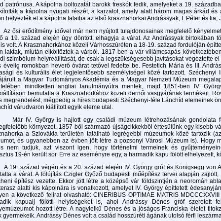
d patrónusa. A kápolna boltozatát barokk freskók fedik, amelyeket a 19. századba
kították a kápolna nyugati részét, a karzatot, amely alatt három magas árkád és a
n helyezték el a kápolna falaiba az első krasznahorkai Andrássyak, I. Péter és fia, 
si erődítmény idővel már nem nyújtott tulajdonosainak megfelelő kényelmet, ez
ő a 19. század elején úgy döntött, elhagyja a várat. Az Andrássyak birtokában t
 is volt. A Krasznahorkához közeli Várhosszúréten a 18-19. század fordulóján építtet
 laktak, miután elköltöztek a várból. 1817-ben a vár villámcsapás következtében 
di szimbólum helyreállítását, de csak a legszükségesebb javításokat végeztette e
 éveiig romokban heverő óvárat tetővel fedette be. Festetich Mária és III. Andrá
sági és kulturális élet legjelentősebb személyiségei közé tartozott. Széchenyi Is
ájárult a Magyar Tudományos Akadémia és a Magyar Nemzeti Múzeum megalapít
 felében mindketten angliai tanulmányútra mentek, majd 1851-ben IV. György
kiállításon bemutatta a Krasznahorkához közeli dernői vasgyárának termékeit. Röv
s megrendelést, mégpedig a híres budapesti Széchenyi-féle Lánchíd elemeinek önt
chíd várudvaron kiállított egyik eleme utal.
IV. György is hajlott egy családi múzeum létrehozásának gondolata fel
gfelelőbb környezet. 1857-ből származó újságcikkekből értesülünk egy kisebb vá
nahorka a Szlovákia területén található legrégebbi múzeumok közé tartozik (az
umot, és ugyanebben az évben jött létre a pozsonyi Városi Múzeum is). Hogy mi
os nem tudjuk, azt viszont igen, hogy történelmi termeinek és gyűjteményein
ztus 19-én került sor. Erre az eseményre egy, a harmadik kapu fölött elhelyezett, k
. század végén és a 20. század elején IV. György gróf és Königsegg von Aule
íttatta a várat. A fölújítás Czigler Győző budapesti műépítész tervei alapján zajl
eni építész vezette. Ekkor jött létre a középső vár földszintjén a neoromán ablak
erasz alatti kis kápolnára is vonatkozott, amelyet IV. György építtetett édesanyjá
yen a következő felirat olvasható: CINERIBUS OPTIMAE MATRIS MDCCCXXVIII (
adik kapualj fölötti helyiségeket is, ahol Andrássy Dénes gróf szeretett 
yemúzeumot hozott létre. A nagylelkű Dénes és a jóságos Franciska életét titok
k gyermekeik. Andrássy Dénes volt a család hosszúréti ágának utolsó férfi leszárma