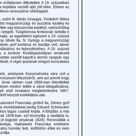
n erőteljesen átfestettek. A 19. században
 kriptába vezető ajtó jött létre. Ebben az
János reneszánsz sírkőlapjait.
ért III. István özvegye, Festetich Mária
öbb magyarországi és ausztriai kastély és
tek egy klasszicista kastélyt, valószínűleg
leégett. Tulajdonosa fontosnak tartotta e
l rajta, az egyébként egészen a 20. század
ssy István fia, IV. György a magyarországi
tván gróf kortársa és barátja volt, akivel
ásához és fejlesztéséhez. A 19. század
 a londoni Kirstálypalotában rendezett
iddel azelőtt kapott a dernői vasgyár egy
ését. A régió iparának virágzó korszakára
é, amelynek Krasznahorka vára volt a
rmúzeum létezéséről, ami azt jelenti hogy
 árvai várban csak 1868-ban létesítettek
lyen módon tették a várat látogathatóvá,
ek első hivatalos megtekintésére 1867.
őből készült emléktábla utal.
ndorf Franciska grófnő fia, Dénes gróf
ott, a munkálatokat pedig Eduard Schmucker
os tágas családi kripta. A fölújítás a mai
nak 1828-ban, ezt bizonyítja a vastábla is,
A legjobb anyának 1828). Renoválták a
felesége, Hablawetz Franciska emlékére
zatos homály fedi, külföldön éltek és nem
zottja.