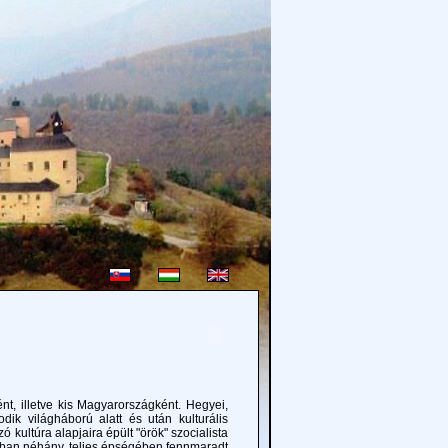
 illetve kis Magyarországként. Hegyei,
dik világháború alatt és után kulturális
kultúra alapjaira épült "örök" szocialista
nkban néhány, teljes épségében fennmaradt