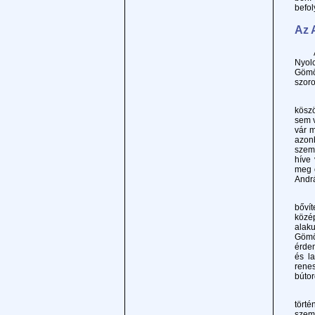
befol
Az 
A vá
Nyolc
Gömö
szor
A Be
köszö
sem v
vár m
azonb
szemé
híve 
meg ö
Andrá
A 17
bővít
közép
alaku
Gömör
érdem
és l
rene
bútor
1883-
törté
szemé