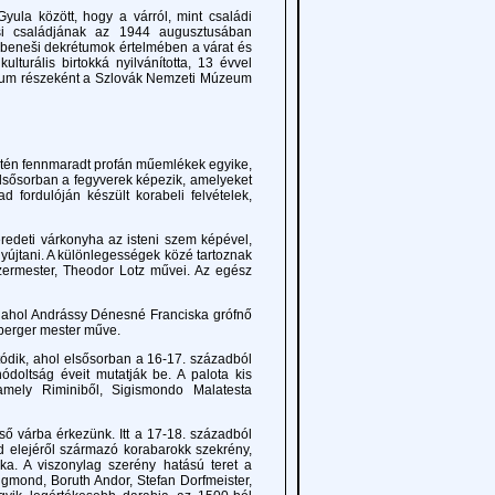
 között, hogy a várról, mint családi
si családjának az 1944 augusztusában
a beneši dekrétumok értelmében a várat és
lturális birtokká nyilvánította, 13 évvel
úzeum részeként a Szlovák Nemzeti Múzeum
én fennmaradt profán műemlékek egyike,
elsősorban a fegyverek képezik, amelyeket
 fordulóján készült korabeli felvételek,
deti várkonyha az isteni szem képével,
nyújtani. A különlegességek közé tartoznak
szermester, Theodor Lotz művei. Az egész
 ahol Andrássy Dénesné Franciska grófnő
inberger mester műve.
dik, ahol elsősorban a 16-17. századból
ódoltság éveit mutatják be. A palota kis
amely Riminiből, Sigismondo Malatesta
 várba érkezünk. Itt a 17-18. századból
d elejéről származó korabarokk szekrény,
a. A viszonylag szerény hatású teret a
sigmond, Boruth Andor, Stefan Dorfmeister,