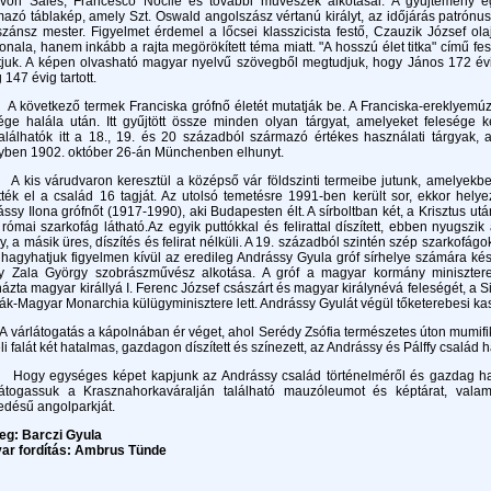
 von Sales, Francesco Nocile és további művészek alkotásai. A gyűjtemény e
azó táblakép, amely Szt. Oswald angolszász vértanú királyt, az időjárás patrónus
zánsz mester. Figyelmet érdemel a lőcsei klasszicista festő, Czauzik József o
onala, hanem inkább a rajta megörökített téma miatt. "A hosszú élet titka" című f
atjuk. A képen olvasható magyar nyelvű szövegből megtudjuk, hogy János 172 év
 147 évig tartott.
vetkező termek Franciska grófnő életét mutatják be. A Franciska-ereklyemúze
ége halála után. Itt gyűjtött össze minden olyan tárgyat, amelyeket felesége 
lálhatók itt a 18., 19. és 20 századból származó értékes használati tárgyak, a
yben 1902. október 26-án Münchenben elhunyt.
 várudvaron keresztül a középső vár földszinti termeibe jutunk, amelyekben Dén
ték el a család 16 tagját. Az utolsó temetésre 1991-ben került sor, ekkor helye
ssy Ilona grófnőt (1917-1990), aki Budapesten élt. A sírboltban két, a Krisztus u
 római szarkofág látható.Az egyik puttókkal és felirattal díszített, ebben nyugsz
y, a másik üres, díszítés és felirat nélküli. A 19. századból szintén szép szarkofág
hagyhatjuk figyelmen kívül az eredileg Andrássy Gyula gróf sírhelye számára k
y Zala György szobrászművész alkotása. A gróf a magyar kormány miniszter
ázta magyar királlyá I. Ferenc József császárt és magyar királynévá feleségét, a S
ák-Magyar Monarchia külügyminisztere lett. Andrássy Gyulát végül tőketerebesi ka
látogatás a kápolnában ér véget, ahol Serédy Zsófia természetes úton mumifikál
li falát két hatalmas, gazdagon díszített és színezett, az Andrássy és Pálffy család ha
 egységes képet kapjunk az Andrássy család történelméről és gazdag hagya
átogassuk a Krasznahorkaváralján található mauzóleumot és képtárat, valami
jedésű angolparkját.
eg: Barczi Gyula
ar fordítás: Ambrus Tünde