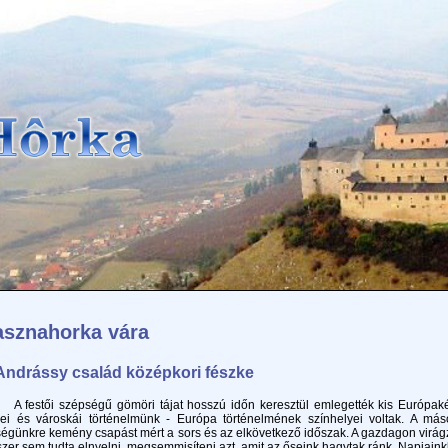
asznahorka vára
Andrássy család középkori fészke
stői szépségű gömöri tájat hosszú időn keresztül emlegették kis Európaként,
yei és városkái történelmünk - Európa történelmének színhelyei voltak. A máso
égünkre kemény csapást mért a sors és az elkövetkező időszak. A gazdagon virágzó 
zer sem tudta elnyelni, megsemmisíteni azt, amit az őseink hagytak ránk. Napjai