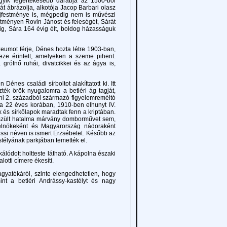
gyik legértékesebb darabja az 1500-ból
át ábrázolja, alkotója Jacop Barbari olasz
lajfestménye is, mégpedig nem is művészi
estményen Rovin Jánost és feleségét, Sárát
ig, Sára 164 évig élt, boldog házasságuk
umot férje, Dénes hozta létre 1903-ban,
keze érintett, amelyeken a szeme pihent.
 grófnő ruhái, divatcikkei és az ágya is,
es családi sírboltot alakíttatott ki. Itt
zték örök nyugalomra a betléri ág tagját,
táni 2. századból származó figyelemreméltó
ik a 22 éves korában, 1910-ben elhunyt IV.
ok és sírkőlapok maradtak fenn a kriptában.
észült hatalma márvány domborművet sem,
elnökeként és Magyarország nádoraként
issi néven is ismert Erzsébetet. Később az
stélyának parkjában temették el.
ódott holtteste látható. A kápolna északi
lotti címere ékesíti.
tékáról, szinte elengedhetetlen, hogy
nt a betléri Andrássy-kastélyt és nagy