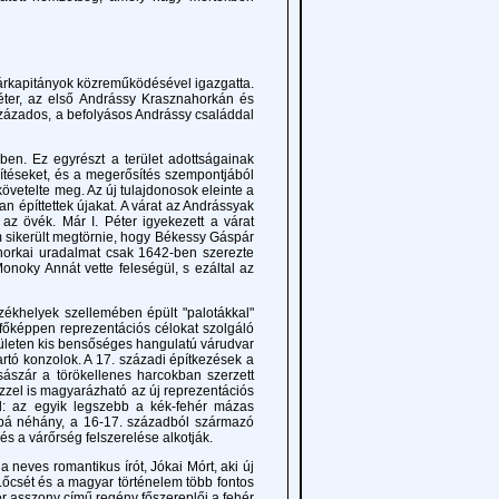
árkapitányok közreműködésével igazgatta.
 Péter, az első Andrássy Krasznahorkán és
ázados, a befolyásos Andrássy családdal
. Ez egyrészt a terület adottságainak
ítéseket, és a megerősítés szempontjából
követelte meg. Az új tulajdonosok eleinte a
n építtettek újakat. A várat az Andrássyak
az övék. Már I. Péter igyekezett a várat
 sikerült megtörnie, hogy Békessy Gáspár
ahorkai uradalmat csak 1642-ben szerezte
 Monoky Annát vette feleségül, s ezáltal az
helyek szellemében épült "palotákkal"
g főképpen reprezentációs célokat szolgáló
területen kis bensőséges hangulatú várudvar
artó konzolok. A 17. századi építkezések a
császár a törökellenes harcokban szerzett
ezzel is magyarázható az új reprezentációs
al: az egyik legszebb a kék-fehér mázas
bbá néhány, a 16-17. századból származó
s a várőrség felszerelése alkotják.
neves romantikus írót, Jókai Mórt, aki új
őcsét és a magyar történelem több fontos
ehér asszony című regény főszereplői a fehér