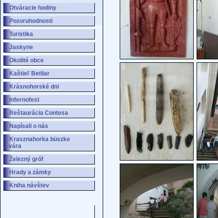
Otváracie hodiny
Pozoruhodnosti
Turistika
Jaskyne
Okolité obce
Kaštieľ Betliar
Krásnohorské dni
Infernofest
Reštaurácia Contesa
Napísali o nás
Krasznahorka büszke
vára
Železný gróf
Hrady a zámky
Kniha návštev