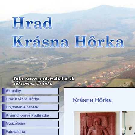
Aktuality
Krásna Hôrka
Hrad Krásna Hôrka
Ubytovanie Žaneta
Krásnohorské Podhradie
Mauzóleum
Fotogaléria