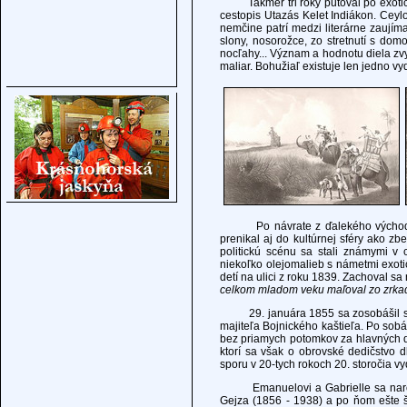
Takmer tri roky putoval po exotickýc
cestopis Utazás Kelet Indiákon. Ceylo
nemčine patrí medzi literárne zaujíma
slony, nosorožce, zo stretnutí s do
nocľahy... Význam a hodnotu diela zvy
maliar. Bohužiaľ existuje len jedno v
Po návrate z ďalekého východu sa 
prenikal aj do kultúrnej sféry ako zbe
politickú scénu sa stali známymi v 
niekoľko olejomalieb s námetmi exot
detí na ulici z roku 1839. Zachoval sa
celkom mladom veku maľoval zo zrkad
29. januára 1855 sa zosobášil s gró
majiteľa Bojnického kaštieľa. Po so
bez priamych potomkov za hlavných d
ktorí sa však o obrovské dedičstvo d
sporu v 20-tych rokoch 20. storočia vydr
Emanuelovi a Gabrielle sa narodilo 
Gejza (1856 - 1938) a po ňom ešte št