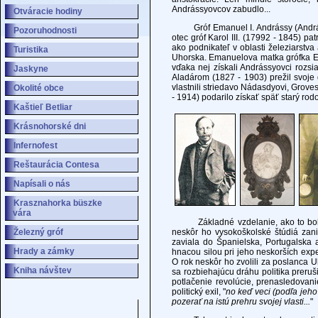
Andrássyovcov zabudlo...
Otváracie hodiny
Gróf Emanuel I. Andrássy (Andrássy 
Pozoruhodnosti
otec gróf Karol III. (17992 - 1845) pa
ako podnikateľ v oblasti železiarst
Turistika
Uhorska. Emanuelova matka grófka Et
vďaka nej získali Andrássyovci rozsi
Jaskyne
Aladárom (1827 - 1903) prežil svoje d
vlastnili striedavo Nádasdyovi, Grove
Okolité obce
- 1914) podarilo získať späť starý rod
Kaštieľ Betliar
Krásnohorské dni
Infernofest
Reštaurácia Contesa
Napísali o nás
Krasznahorka büszke
vára
Základné vzdelanie, ako to bolo zv
Železný gróf
neskôr ho vysokoškolské štúdiá zani
zaviala do Španielska, Portugalska
Hrady a zámky
hnacou silou pri jeho neskorších expe
O rok neskôr ho zvolili za poslanca 
Kniha návštev
sa rozbiehajúcu dráhu politika preruš
potlačenie revolúcie, prenasledovani
politický exil, "
no keď veci (podľa jeho 
pozerať na istú prehru svojej vlasti...
"