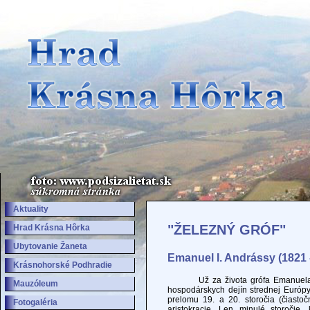
Aktuality
"ŽELEZNÝ GRÓF"
Hrad Krásna Hôrka
Ubytovanie Žaneta
Emanuel I. Andrássy (1821 
Krásnohorské Podhradie
Už za života grófa Emanuela I. A
Mauzóleum
hospodárskych dejín strednej Európy
prelomu 19. a 20. storočia (čiasto
Fotogaléria
aristokracie. Len minulé storočie