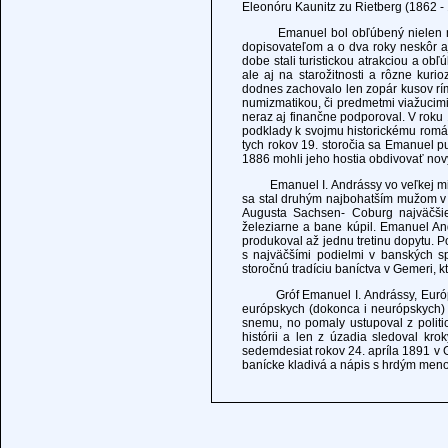
Eleonóru Kaunitz zu Rietberg (1862 - 
Emanuel bol obľúbený nielen na sv
dopisovateľom a o dva roky neskôr a
dobe stali turistickou atrakciou a o
ale aj na starožitnosti a rôzne kurio
dodnes zachovalo len zopár kusov rím
numizmatikou, či predmetmi viažucimi
neraz aj finančne podporoval. V roku
podklady k svojmu historickému romá
tych rokov 19. storočia sa Emanuel p
1886 mohli jeho hostia obdivovať nov
Emanuel I. Andrássy vo veľkej miere
sa stal druhým najbohatším mužom v 
Augusta Sachsen- Coburg najväčšie
železiarne a bane kúpil. Emanuel An
produkoval až jednu tretinu dopytu.
s najväčšími podielmi v banských sp
storočnú tradíciu baníctva v Gemeri, kt
Gróf Emanuel I. Andrássy, Európan 
európskych (dokonca i neurópskych)
snemu, no pomaly ustupoval z politi
histórii a len z úzadia sledoval kr
sedemdesiat rokov 24. apríla 1891 v G
banícke kladivá a nápis s hrdým men