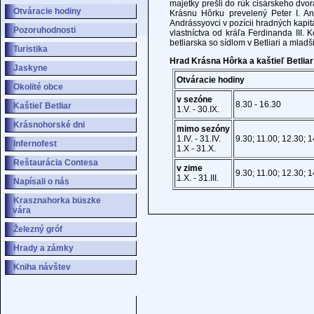
majetky prešli do rúk cisárskeho dvo
Otváracie hodiny
Krásnu Hôrku prevelený Peter I. An
Andrássyovci v pozícii hradných kapit
Pozoruhodnosti
vlastníctva od kráľa Ferdinanda III. 
betliarska so sídlom v Betliari a mla
Turistika
Hrad Krásna Hôrka a kaštieľ Betliar
Jaskyne
Otváracie hodiny
Okolité obce
v sezóne
8.30 - 16.30
Kaštieľ Betliar
1.V. - 30.IX.
Krásnohorské dni
mimo sezóny
1.IV. - 31.IV.
9.30; 11.00; 12.30; 
Infernofest
1.X - 31.X.
Reštaurácia Contesa
v zime
9.30; 11.00; 12.30; 
1.X. - 31.III.
Napísali o nás
Krasznahorka büszke
vára
Železný gróf
Hrady a zámky
Kniha návštev