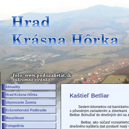
Aktuality
Kaštieľ Betliar
Hrad Krásna Hôrka
Ubytovanie Žaneta
Sedem kilometrov od baníckeho mes
Krásnohorské Podhradie
s pôvodným zariadením a zbierkami. P
Betliar. Bohužiaľ do dnešných dní sa z
Mauzóleum
Betliar, ako súčasť rozsiahleho br
Fotogaléria
dnešného kaštieľa dali postaviť malý