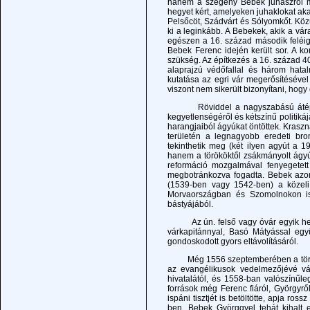
hanem a szegény Bebek juhászról mes
hegyet kért, amelyeken juhaklokat akar
Pelsőcöt, Szádvárt és Sólyomkőt. Köz
ki a leginkább. A Bebekek, akik a várat
egészen a 16. század második feléig 
Bebek Ferenc idején került sor. A ko
szükség. Az építkezés a 16. század 40
alaprajzú védőfallal és három hat
kutatása az egri vár megerősítésével
viszont nem sikerült bizonyítani, hog
Röviddel a nagyszabású átépítés u
kegyetlenségéről és kétszínű politiká
harangjaiból ágyúkat öntöttek. Kraszn
területén a legnagyobb eredeti br
tekinthetik meg (két ilyen agyút a 19
hanem a törököktől zsákmányolt ágyú
reformáció mozgalmával fenyegetett
megbotránkozva fogadta. Bebek azon
(1539-ben vagy 1542-ben) a közeli
Morvaországban és Szomolnokon is 
bástyájából.
Az ún. felső vagy óvár egyik helyi
várkapitánnyal, Basó Mátyással együ
gondoskodott gyors eltávolításáról.
Még 1556 szeptemberében a török ser
az evangélikusok vedelmezőjévé vál
hivatalától, és 1558-ban valószínűl
források még Ferenc fiáról, Györgyről
ispáni tisztjét is betöltötte, apja r
ben. Bebek Györggyel tehát kihalt 