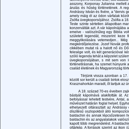
asszony, Korponay Julianna mellett 
árulás és hűség történetének. A reg
Andrássy István és fivére, a "dervis g
amely máig él az ódon várfalak közöt
Zsófia üvegkoporsójához. Zsófia a 18
Teste szinte sértetlen állapotban ma
konzerválták azt. A vár kápolnájába 
emelve - valószínűleg egy Biblia vol
született legendát, miszerint keze
meggyilkolására vetemedjen... Még
megkérdőjelezése. Jozef Novák profe
cikkében mutat rá a halott nő és Dőr
felesége volt, és két generációval ké
szóló legenda tehát a képzelet szüle
üvegkoporsójában, s mit sem von le
történetírásnak, ha szemet húnyunk a
család életének és Magyarország tört
Térjünk vissza azonban a 17. és 18.
között sor került a családi birtok elos
Krasznahorkán maradt, őt tartjuk az ú
A 18. század 70-es éveiben zajlott 
bástyát kápolnává alakították át. A
befolyással lehetett testvére, Antal,
művészet határán foglal helyet. Egyh
elhelyezett oltárasztalt az Andrássy 
díszítésű oszlopokból álló kompozíci
baldachin és annak lépcsőzetesen hu
baldachin és az angyalalakok valósz
kapott több megrendelést. A baldach
oltárkép. A források szerint az ikon 