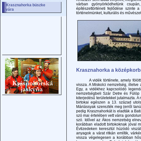
várban gyönyörködhetünk csupá
Krasznahorka büszke
építészettörténeti fejlődése szinte
vára
történelmünket, kulturális és művésze
Krasznahorka a középkorba
A vidék története, amely fölött Kr
vissza. A Miskolci nemzetség, illetve
Egy, a vidékhez kapcsolódó legenda
nemzetségbeli Szár Detre és Fülöp t
kiterjedésű területekkel jutalmazta
birtokai egészen a 13. század utol
Máriássyak szerezték meg (erről tanús
pedig Krasznahorkát is eladták a Bat
szó mai értelében vett várra gondolun
szó. Idővel az Ákos nemzetség elne
korábban eladott birtokoknak jóval 
Évtizedeken keresztül húzódó viszá
anyagok a várat ritkán említik, vár
vissza végelegesen a korábban hős