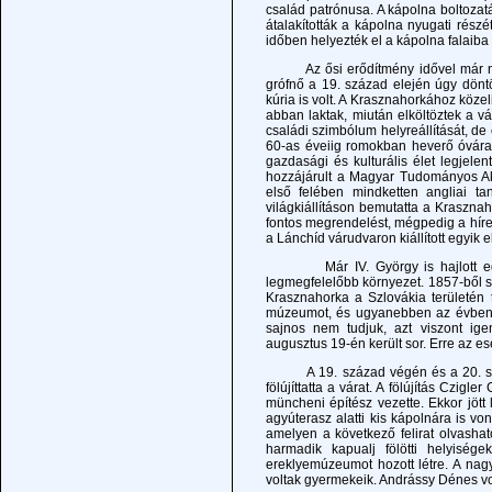
család patrónusa. A kápolna boltozatá
átalakították a kápolna nyugati részé
időben helyezték el a kápolna falaiba 
Az ősi erődítmény idővel már nem ny
grófnő a 19. század elején úgy döntö
kúria is volt. A Krasznahorkához közel
abban laktak, miután elköltöztek a v
családi szimbólum helyreállítását, de
60-as éveiig romokban heverő óvárat t
gazdasági és kulturális élet legjelen
hozzájárult a Magyar Tudományos A
első felében mindketten angliai t
világkiállításon bemutatta a Kraszna
fontos megrendelést, mégpedig a híre
a Lánchíd várudvaron kiállított egyik e
Már IV. György is hajlott egy c
legmegfelelőbb környezet. 1857-ből s
Krasznahorka a Szlovákia területén 
múzeumot, és ugyanebben az évben jö
sajnos nem tudjuk, azt viszont ige
augusztus 19-én került sor. Erre az es
A 19. század végén és a 20. század
fölújíttatta a várat. A fölújítás Czi
müncheni építész vezette. Ekkor jött 
agyúterasz alatti kis kápolnára is vo
amelyen a következő felirat olvas
harmadik kapualj fölötti helyiség
ereklyemúzeumot hozott létre. A nagy
voltak gyermekeik. Andrássy Dénes vol