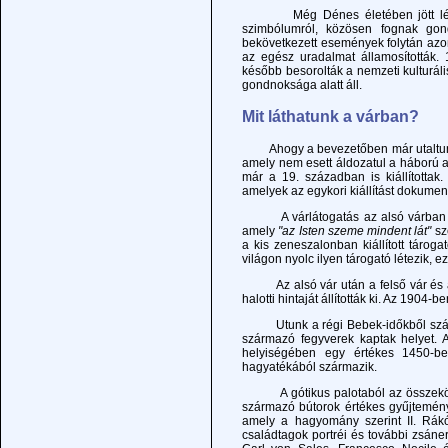
Még Dénes életében jött létre a
szimbólumról, közösen fognak gon
bekövetkezett események folytán azon
az egész uradalmat államosították. 1
később besorolták a nemzeti kulturá
gondnoksága alatt áll.
Mit láthatunk a várban?
Ahogy a bevezetőben már utaltunk r
amely nem esett áldozatul a háború a
már a 19. században is kiállítottak
amelyek az egykori kiállítást dokument
A várlátogatás az alsó várban kezd
amely
"az Isten szeme mindent lát"
sz
a kis zeneszalonban kiállított táro
világon nyolc ilyen tárogató létezik, 
Az alsó vár után a felső vár és az
halotti hintaját állították ki. Az 190
Utunk a régi Bebek-időkből származ
származó fegyverek kaptak helyet. A
helyiségében egy értékes 1450-ben
hagyatékából származik.
A gótikus palotaból az összekötő f
származó bútorok értékes gyűjtemény
amely a hagyomány szerint II. Rákó
családtagok portréi és további zsáner