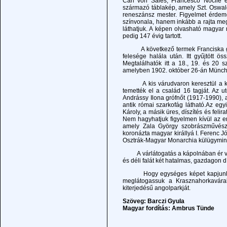
Carl von Sales, Francesco Nocile 
származó táblakép, amely Szt. Oswald 
reneszánsz mester. Figyelmet érdeme
színvonala, hanem inkább a rajta megö
láthatjuk. A képen olvasható magyar
pedig 147 évig tartott.
A következő termek Franciska grófn
felesége halála után. Itt gyűjtött 
Megtalálhatók itt a 18., 19. és 20 s
amelyben 1902. október 26-án Münch
A kis várudvaron keresztül a középső
temették el a család 16 tagját. Az u
Andrássy Ilona grófnőt (1917-1990), a
antik római szarkofág látható.Az egyi
Károly, a másik üres, díszítés és feli
Nem hagyhatjuk figyelmen kívül az e
amely Zala György szobrászművész 
koronázta magyar királlyá I. Ferenc J
Osztrák-Magyar Monarchia külügyminisz
A várlátogatás a kápolnában ér véget
és déli falát két hatalmas, gazdagon dí
Hogy egységes képet kapjunk az An
meglátogassuk a Krasznahorkaváral
kiterjedésű angolparkját.
Szöveg: Barczi Gyula
Magyar fordítás: Ambrus Tünde