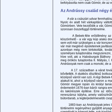
befolyásolta nem csak Gömör, de az e
Az Andrássy család négy 
A vár a császári udvar fennhatósága
Nyolc év alatt hét várkapitány válto
Gömörben. Vele kezdődik a vár, Göm
szorosan összefüggő történelme.
A Bebek-féle erődítmény az Andrá
köszönhető - a vár egy kúp alakú do
sem volt már szükséges a vár korszerűs
vár már meglévő épületeinek javításáb
azonban még nem birtokolták, tovább
személyes tulajdonába megszerezni, 
híve volt, aki a Habsburgok Báthory
meg örökös tulajdonba II. Mátyás, I. P
Andrássyak nem csak a monoki, de a cse
A 17. században a várat további é
bővítették. A stukkós díszítésű bolto
középső várról van szó. A régi Bebek-
alakult ki, ahol a középső váron a ma
Gömör megyei ispán és királyi tanács
érdemeiért 1676-ban bárói rangra emel
és lakórészek építése. Erre az idős
reneszánsz kályha, amely valószínű
bútordarab, a legterjedelmesebb csopo
1883-ban az Andrássyak jeles látogat
történelmi regényéhez gyűjtött anya
személyét is híressé tette, sok kiadást