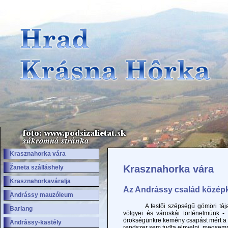
Krasznahorka vára
Krasznahorka vára
Žaneta szálláshely
Krasznahorkaváralja
Az Andrássy család középk
Andrássy mauzóleum
A festői szépségű gömöri tájat hos
Barlang
völgyei és városkái történelmünk - 
örökségünkre kemény csapást mért a so
Andrássy-kastély
rendszer sem tudta elnyelni, megsemm