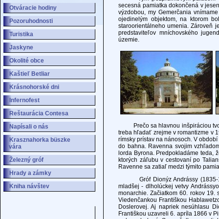
secesná pamiatka dokončená v jeseni
Otváracie hodiny
výzdobou, my Gemerčania vnímame a
ojedinelým objektom, na ktorom bol
Pozoruhodnosti
staroorientálneho umenia. Zároveň je
predstaviteľov mníchovského jugen
Turistika
územie.
Jaskyne
Okolité obce
Kaštieľ Betliar
Krásnohorské dni
Infernofest
Reštaurácia Contesa
Prečo sa hlavnou inšpiráciou tvorco
Napísali o nás
treba hľadať zrejme v romantizme v 19
rímsky prístav na nánosoch. V obdob
Krasznahorka büszke
do bahna. Ravenna svojim vzhľadom 
vára
lorda Byrona. Predpokladáme teda, ž
Železný gróf
ktorých záľubu v cestovaní po Talia
Ravenne sa zatiaľ medzi týmito pami
Hrady a zámky
Gróf Dionýz Andrássy (1835-1913
Kniha návštev
mladšej - dlholúckej vetvy Andrássy
monarchie. Začiatkom 60. rokov 19. 
Viedenčankou Františkou Hablawetz
Doslerovej. Aj napriek nesúhlasu Di
Františkou uzavreli 6. apríla 1866 v 