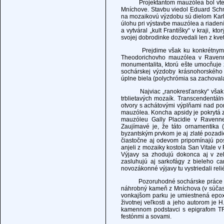
Projektantom mauzólea bol vtedy i
Mníchove. Stavbu viedol Eduard Schmu
na mozaikovú výzdobu sú dielom Karla 
úlohu pri výstavbe mauzólea a riaden
a vytváral „kult Františky“ v kraji, 
svojej dobrodinke dozvedali len z kv
Prejdime však ku konkrétnym príkl
Theodorichovho mauzólea v Ravenn
monumentalita, ktorú ešte umocňuje z
sochárskej výzdoby krásnohorského 
úplne biela (polychrómia sa zachovala
Najviac „ranokresťansky“ však pôs
trblietavých mozaík. Transcendentáln
otvory s achátovými výplňami nad po
mauzólea. Koncha apsidy je pokrytá 
mauzóleu Gally Placidie v Ravenne
Zaujímavé je, že táto ornamentika 
byzantským prvkom je aj zlaté pozadie
čiastočne aj odevom pripomínajú pos
anjeli z mozaiky kostola San Vitale v
Výjavy sa zhodujú dokonca aj v zele
zasluhujú aj sarkofágy z bieleho c
novozákonné výjavy tu vystriedali rel
Pozoruhodné sochárske práce sa na
náhrobný kameň z Mníchova (v súčas
vonkajšom parku je umiestnená epox
životnej veľkosti a jeho autorom je
kamennom podstavci s epigrafom T
festónmi a sovami.