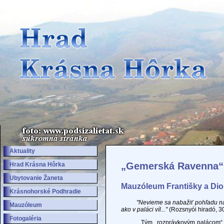
Aktuality
„Gemerská Ravenna“
Hrad Krásna Hôrka
Ubytovanie Žaneta
Mauzóleum Františky a Di
Krásnohorské Podhradie
"Nevieme sa nabažiť pohľadu na 
Mauzóleum
ako v paláci víl..."
(Rozsnyói hiradó, 3
Fotogaléria
Tým „rozprávkovým palácom“ je m