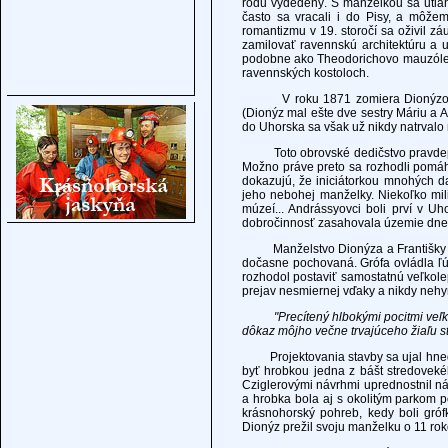
rodu vydedený. S manželkou sa utiahli
často sa vracali i do Pisy, a môže
romantizmu v 19. storočí sa oživil zá
zamilovať ravennskú architektúru a 
podobne ako Theodorichovo mauzóleum
ravennských kostoloch.
V roku 1871 zomiera Dionýzov jedi
(Dionýz mal ešte dve sestry Máriu a 
do Uhorska sa však už nikdy natrvalo n
Toto obrovské dedičstvo pravdepod
Možno práve preto sa rozhodli pomá
dokazujú, že iniciátorkou mnohých da
jeho nebohej manželky. Niekoľko mil
múzeí... Andrássyovci boli prví v U
dobročinnosť zasahovala územie dne
Manželstvo Dionýza a Františky trva
dočasne pochovaná. Grófa ovládla ľút
rozhodol postaviť samostatnú veľkolep
prejav nesmiernej vďaky a nikdy nehy
"Precítený hlbokými pocitmi veľ
dôkaz môjho večne trvajúceho žiaľu s
Projektovania stavby sa ujal hneď v
byť hrobkou jedna z bášt stredovek
Cziglerovými návrhmi uprednostnil n
a hrobka bola aj s okolitým parkom p
krásnohorský pohreb, kedy boli gró
Dionýz prežil svoju manželku o 11 rok