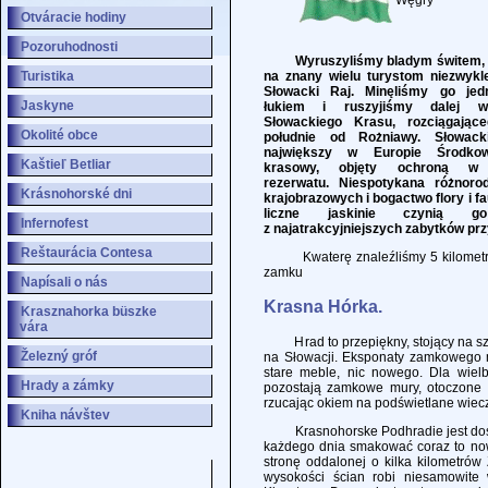
Węgry
Otváracie hodiny
Pozoruhodnosti
Wyruszyliśmy bladym świtem, ki
Turistika
na znany wielu turystom niezwykl
Słowacki Raj. Minęliśmy go je
Jaskyne
łukiem i ruszyjiśmy dalej w
Słowackiego Krasu, rozciągając
Okolité obce
południe od Rożniawy. Słowac
największy w Europie Środkow
Kaštieľ Betliar
krasowy, objęty ochroną w 
rezerwatu. Niespotykana różnoro
Krásnohorské dni
krajobrazowych i bogactwo flory i fa
liczne jaskinie czynią g
Infernofest
z najatrakcyjniejszych zabytków prz
Reštaurácia Contesa
Kwaterę znaleźliśmy 5 kilometró
zamku
Napísali o nás
Krasna Hórka.
Krasznahorka büszke
vára
Hrad to przepiękny, stojący na szc
Železný gróf
na Słowacji. Eksponaty zamkowego m
stare meble, nic nowego. Dla wielb
Hrady a zámky
pozostają zamkowe mury, otoczone p
rzucając okiem na podświetlane wie
Kniha návštev
Krasnohorske Podhradie jest doskon
każdego dnia smakować coraz to now
stronę oddalonej o kilka kilometrów
wysokości ścian robi niesamowit