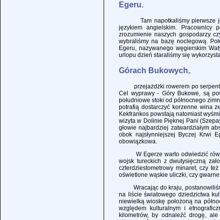
Egeru.
Tam napotkaliśmy pierwsze języko
językiem angielskim. Pracownicy 
zrozumienie naszych gospodarzy czy
wybraliśmy na bazę noclegową. Połu
Egeru, nazywanego węgierskim Waty
urlopu dzień staraliśmy się wykorzyst
Górach Bukowych,
przejażdżki rowerem po serpentynac
Cel wyprawy - Góry Bukowe, są pow
południowe stoki od północnego zimna
potrafią dostarczyć korzenne wina z
Kekfrankos powstają natomiast wyśm
wizyta w Dolinie Pięknej Pani (Szep
głowie najbardziej zatwardziałym ab
obok najsłynniejszej Byczej Krwi E
obowiązkowa.
W Egerze warto odwiedzić również 
wojsk tureckich z dwutysięczną zał
czterdziestometrowy minaret, czy te
oświetlone wąskie uliczki, czy gwarn
Wracając do kraju, postanowiliśm
na liście światowego dziedzictwa ku
niewielką wioskę położoną na półno
względem kulturalnym i etnografic
kilometrów, by odnaleźć drogę, ale