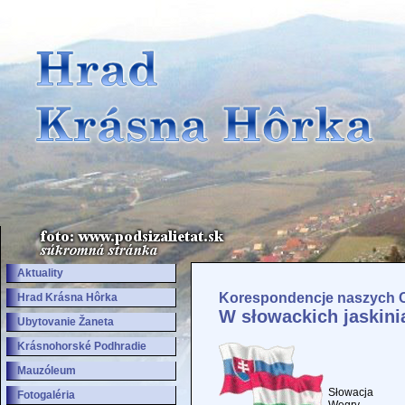
Aktuality
Korespondencje naszych C
Hrad Krásna Hôrka
W słowackich jaskin
Ubytovanie Žaneta
Krásnohorské Podhradie
Mauzóleum
Słowacja
Fotogaléria