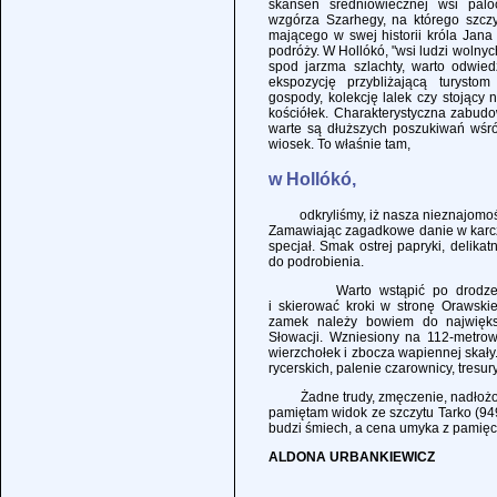
skansen średniowiecznej wsi paloc
wzgórza Szarhegy, na którego szcz
mającego w swej historii króla Jana 
podróży. W Hollókó, "wsi ludzi wolny
spod jarzma szlachty, warto odwied
ekspozycję przybliżającą turystom 
gospody, kolekcję lalek czy stojący 
kościółek. Charakterystyczna zabudo
warte są dłuższych poszukiwań wśró
wiosek. To właśnie tam,
w Hollókó,
odkryliśmy, iż nasza nieznajomość
Zamawiając zagadkowe danie w karcz
specjał. Smak ostrej papryki, delikat
do podrobienia.
Warto wstąpić po drodze do 
i skierować kroki w stronę Orawsk
zamek należy bowiem do największy
Słowacji. Wzniesiony na 112-metro
wierzchołek i zbocza wapiennej skał
rycerskich, palenie czarownicy, tresu
Żadne trudy, zmęczenie, nadłożone k
pamiętam widok ze szczytu Tarko (94
budzi śmiech, a cena umyka z pamięci.
ALDONA URBANKIEWICZ