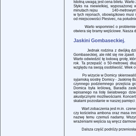
Istotną uwagą jest cena biletu. Warto
Styks na niewielkiej, wyposażonej 
minutach rejsu 140-metrowym odcin
w tych rejonach, obowiązkowo musi s
od miejscowości Plesivec, na południ
Warto wspomnieć o problemie, jaki 
otwiera się bramy wejściowe. Nasza d
Jaskini Gombaseckiej.
Jednak rodzina z dwójką dzieci ro
Gombaseckiej, ale nikt się nie zjawił
Warto odwiedzić tę lodową grotę, któ
rok. Ta przepaść o 50-metrowej dłu
względu na swoją osobliwość. Wiek ob
Po wizycie w Domicy skierowaliśmy 
syjamską siostrę Domicy - Jaskinię Ba
czynnego podziemnego przejścia gra
Domica była królową, Baradla zasł
wpisanego na listę światowego dzie
akustycznymi możliwościami. Koncert 
skałami pozostanie w naszej pamięci 
Wart zobaczenia jest m.in. czerwony s
czy kościelna ambona oraz masa inn
nazwę temu czemuś nadamy. Wszystk
wrażeniami wejścia są wręcz darmow
Dalsza część podróży przeniosła 