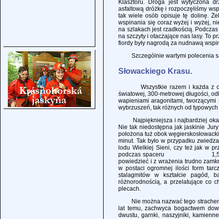
Klasztoru. Droga jest wytyczona dr
asfaltową dróżkę i rozpoczęliśmy ws
tak wiele osób opisuje tę dolinę. Że
wspinania się coraz wyżej i wyżej, n
na szlakach jest rzadkością. Podcza
na szczyty i otaczające nas lasy. To 
fiordy były nagrodą za nudnawą wspi
Szczególnie wartymi polecenia są
Słowackiego Krasu.
Wszystkie razem i każda z osobna
światowej, 300-metrowej długości, od
wapieniami aragonitami, tworzącymi n
wybrzuszeń, tak różnych od typowych
Najpiękniejsza i najbardziej okaza
Nie tak niedostępna jak jaskinie Jur
położona tuż obok węgierskosłowacki
minut. Tak było w przypadku zwiedza
lodu Wielkiej Sieni, czy też jak w p
podczas spaceru 1,5-kilometrow
powiedzieć i z wrażenia trudno zamkn
w postaci ogromnej ilości form tar
stalagmitów w kształcie pagód, ba
różnorodnością, a przelatujące co c
plecach.
Nie można nazwać tego strachem, la
lat temu, zachwyca bogactwem dowod
dwustu, garnki, naszyjniki, kamienn