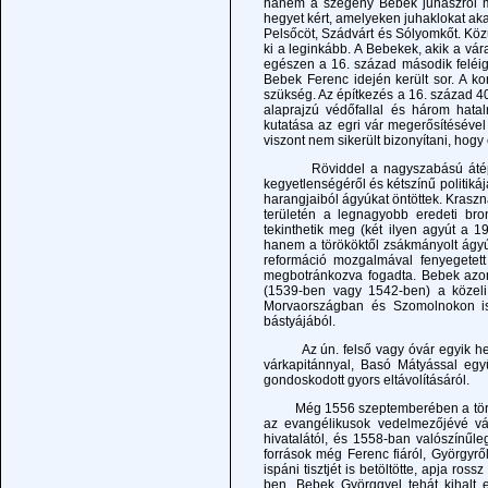
hanem a szegény Bebek juhászról mes
hegyet kért, amelyeken juhaklokat akar
Pelsőcöt, Szádvárt és Sólyomkőt. Köz
ki a leginkább. A Bebekek, akik a várat
egészen a 16. század második feléig 
Bebek Ferenc idején került sor. A ko
szükség. Az építkezés a 16. század 40
alaprajzú védőfallal és három hat
kutatása az egri vár megerősítésével
viszont nem sikerült bizonyítani, hog
Röviddel a nagyszabású átépítés u
kegyetlenségéről és kétszínű politiká
harangjaiból ágyúkat öntöttek. Kraszn
területén a legnagyobb eredeti br
tekinthetik meg (két ilyen agyút a 19
hanem a törököktől zsákmányolt ágyú
reformáció mozgalmával fenyegetett
megbotránkozva fogadta. Bebek azon
(1539-ben vagy 1542-ben) a közeli
Morvaországban és Szomolnokon is 
bástyájából.
Az ún. felső vagy óvár egyik helyi
várkapitánnyal, Basó Mátyással együ
gondoskodott gyors eltávolításáról.
Még 1556 szeptemberében a török ser
az evangélikusok vedelmezőjévé vál
hivatalától, és 1558-ban valószínűl
források még Ferenc fiáról, Györgyről
ispáni tisztjét is betöltötte, apja r
ben. Bebek Györggyel tehát kihalt 