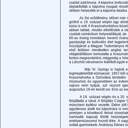
család patrónusa. A kápolna boltozatá
átalakították a kápolna nyugati részé
időben helyezték el a kápolna falaiba 
Az ősi erődítmény idővel már nem ny
grófnő a 19. század elején úgy döntö
kúria is volt. A Krasznahorkához közel
abban laktak, miután elköltöztek a v
családi szimbólum helyreállítását, de
60-as éveiig romokban heverő óvárat t
gazdasági és kulturális élet legjelen
hozzájárult a Magyar Tudományos A
első felében mindketten angliai t
világkiállításon bemutatta a Kraszna
fontos megrendelést, mégpedig a híre
a Lánchíd várudvaron kiállított egyik e
Már IV. György is hajlott egy c
legmegfelelőbb környezet. 1857-ből s
Krasznahorka a Szlovákia területén 
múzeumot, és ugyanebben az évben jö
sajnos nem tudjuk, azt viszont ige
augusztus 19-én került sor. Erre az es
A 19. század végén és a 20. század
fölújíttatta a várat. A fölújítás Czi
müncheni építész vezette. Ekkor jött 
agyúterasz alatti kis kápolnára is vo
amelyen a következő felirat olvas
harmadik kapualj fölötti helyiség
ereklyemúzeumot hozott létre. A nagy
voltak gyermekeik. Andrássy Dénes vol