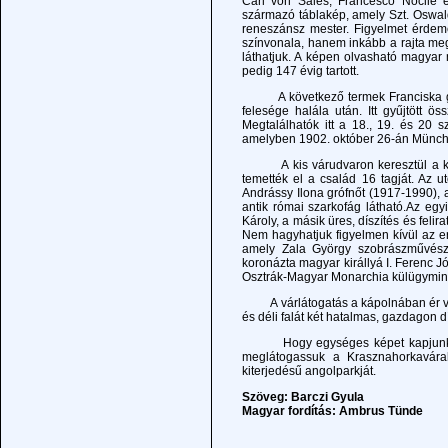
Carl von Sales, Francesco Nocile 
származó táblakép, amely Szt. Oswald 
reneszánsz mester. Figyelmet érdeme
színvonala, hanem inkább a rajta megö
láthatjuk. A képen olvasható magyar
pedig 147 évig tartott.
A következő termek Franciska grófn
felesége halála után. Itt gyűjtött 
Megtalálhatók itt a 18., 19. és 20 s
amelyben 1902. október 26-án Münch
A kis várudvaron keresztül a középső
temették el a család 16 tagját. Az u
Andrássy Ilona grófnőt (1917-1990), a
antik római szarkofág látható.Az egyi
Károly, a másik üres, díszítés és feli
Nem hagyhatjuk figyelmen kívül az e
amely Zala György szobrászművész 
koronázta magyar királlyá I. Ferenc J
Osztrák-Magyar Monarchia külügyminisz
A várlátogatás a kápolnában ér véget
és déli falát két hatalmas, gazdagon dí
Hogy egységes képet kapjunk az An
meglátogassuk a Krasznahorkaváral
kiterjedésű angolparkját.
Szöveg: Barczi Gyula
Magyar fordítás: Ambrus Tünde