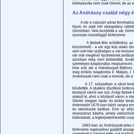
befolyásolta nem csak Gömör, de az e
Az Andrássy család négy 
A vár a császári udvar fennhatósága
Nyolc év alatt hét várkapitány válto
Gömörben. Vele kezdődik a vár, Göm
szorosan összefüggő történelme.
A Bebek-féle erődítmény az Andrá
köszönhető - a vár egy kúp alakú do
sem volt már szükséges a vár korszerűs
vár már meglévő épületeinek javításáb
azonban még nem birtokolták, tovább
személyes tulajdonába megszerezni, 
híve volt, aki a Habsburgok Báthory
meg örökös tulajdonba II. Mátyás, I. P
Andrássyak nem csak a monoki, de a cse
A 17. században a várat további é
bővítették. A stukkós díszítésű bolto
középső várról van szó. A régi Bebek-
alakult ki, ahol a középső váron a ma
Gömör megyei ispán és királyi tanács
érdemeiért 1676-ban bárói rangra emel
és lakórészek építése. Erre az idős
reneszánsz kályha, amely valószínű
bútordarab, a legterjedelmesebb csopo
1883-ban az Andrássyak jeles látogat
történelmi regényéhez gyűjtött anya
személyét is híressé tette, sok kiadást