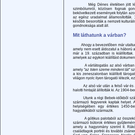
Még Dénes életében jött létre a
szimbólumról, közösen fognak gon
bekövetkezett események folytán azon
az egész uradalmat államosították. 1
később besorolták a nemzeti kulturá
gondnoksága alatt áll.
Mit láthatunk a várban?
Ahogy a bevezetőben már utaltunk r
amely nem esett áldozatul a háború a
már a 19. században is kiállítottak
amelyek az egykori kiállítást dokument
A várlátogatás az alsó várban kezd
amely
"az Isten szeme mindent lát"
sz
a kis zeneszalonban kiállított táro
világon nyolc ilyen tárogató létezik, 
Az alsó vár után a felső vár és az
halotti hintaját állították ki. Az 190
Utunk a régi Bebek-időkből származ
származó fegyverek kaptak helyet. A
helyiségében egy értékes 1450-ben
hagyatékából származik.
A gótikus palotaból az összekötő f
származó bútorok értékes gyűjtemény
amely a hagyomány szerint II. Rákó
családtagok portréi és további zsáner