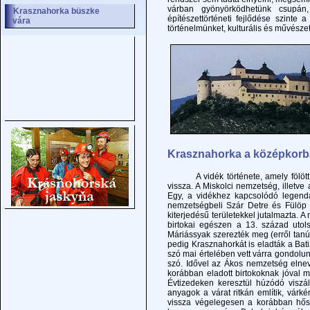
várban gyönyörködhetünk csupá
Krasznahorka büszke
építészettörténeti fejlődése szinte
vára
történelmünket, kulturális és művésze
Krasznahorka a középkorba
A vidék története, amely fölött Kr
vissza. A Miskolci nemzetség, illetve
Egy, a vidékhez kapcsolódó legenda
nemzetségbeli Szár Detre és Fülöp t
kiterjedésű területekkel jutalmazta
birtokai egészen a 13. század utol
Máriássyak szerezték meg (erről tanús
pedig Krasznahorkát is eladták a Bat
szó mai értelében vett várra gondolun
szó. Idővel az Ákos nemzetség elne
korábban eladott birtokoknak jóval 
Évtizedeken keresztül húzódó viszá
anyagok a várat ritkán említik, vár
vissza végelegesen a korábban hős