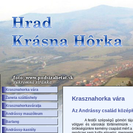
Krasznahorka vára
Krasznahorka vára
Žaneta szálláshely
Krasznahorkaváralja
Az Andrássy család középk
Andrássy mauzóleum
A festői szépségű gömöri tájat hos
Barlang
völgyei és városkái történelmünk - 
örökségünkre kemény csapást mért a so
Andrássy-kastély
rendszer sem tudta elnyelni, megsemm