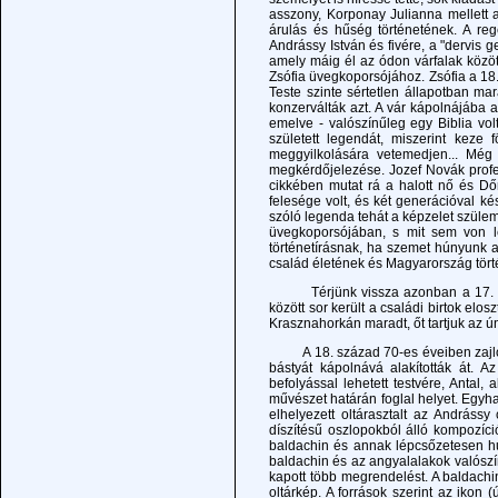
asszony, Korponay Julianna mellett 
árulás és hűség történetének. A reg
Andrássy István és fivére, a "dervis g
amely máig él az ódon várfalak közöt
Zsófia üvegkoporsójához. Zsófia a 18
Teste szinte sértetlen állapotban ma
konzerválták azt. A vár kápolnájába 
emelve - valószínűleg egy Biblia vol
született legendát, miszerint keze
meggyilkolására vetemedjen... Még
megkérdőjelezése. Jozef Novák profe
cikkében mutat rá a halott nő és Dőr
felesége volt, és két generációval ké
szóló legenda tehát a képzelet szüle
üvegkoporsójában, s mit sem von le
történetírásnak, ha szemet húnyunk a
család életének és Magyarország tört
Térjünk vissza azonban a 17. és 18.
között sor került a családi birtok elos
Krasznahorkán maradt, őt tartjuk az ú
A 18. század 70-es éveiben zajlott 
bástyát kápolnává alakították át. A
befolyással lehetett testvére, Antal,
művészet határán foglal helyet. Egyh
elhelyezett oltárasztalt az Andrássy 
díszítésű oszlopokból álló kompozíci
baldachin és annak lépcsőzetesen hu
baldachin és az angyalalakok valósz
kapott több megrendelést. A baldach
oltárkép. A források szerint az ikon 