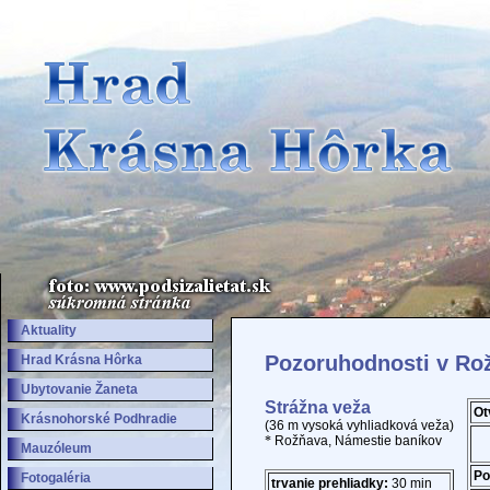
Aktuality
Pozoruhodnosti v Ro
Hrad Krásna Hôrka
Ubytovanie Žaneta
Strážna veža
Ot
Krásnohorské Podhradie
(36 m vysoká vyhliadková veža)
*
Rožňava, Námestie baníkov
Mauzóleum
Po
Fotogaléria
trvanie prehliadky:
30 min