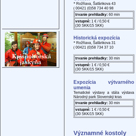
*
Rožňava, Šafárikova 43
(
00421 (0)58 734 40 98
trvanie prehliadky:
60 min
vstupné:
1 € / 0,50 €
(30 SKK/15 SKK)
Historická expozícia
*
Rožňava, Šafárikova 31
(
00421 (0)58 734 37 10
trvanie prehliadky:
30 min
vstupné:
1 € / 0,50 €
(30 SKK/15 SKK)
Expozícia výtvarného
umenia
Tematické výstavy a stála výstava
Národný park Slovenský kras
trvanie prehliadky:
30 min
vstupné:
1 € / 0,50 €
(30 SKK/15 SKK)
Významné kostoly