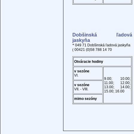
Dobšinská ľadová
jaskyňa
*
049 71 Dobšinská ľadová jaskyňa
(
00421 (0)58 788 14 70
Otváracie hodiny
v sezóne
VI.
9.00; 10.00;
11.00; 12.00;
v sezóne
13.00; 14.00;
VII. - VIII.
15.00; 16.00
mimo sezóny