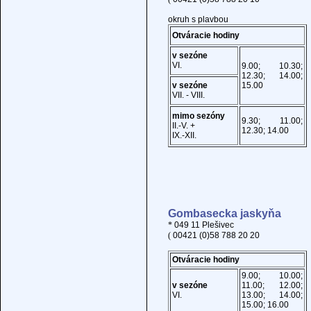
okruh s plavbou
Otváracie hodiny
v sezóne
VI.
9.00; 10.30;
12.30; 14.00;
v sezóne
15.00
VII. - VIII.
mimo sezóny
9.30; 11.00;
II.-V. +
12.30; 14.00
IX.-XII.
Gombasecka jaskyňa
*
049 11 Plešivec
(
00421 (0)58 788 20 20
Otváracie hodiny
9.00; 10.00;
v sezóne
11.00; 12.00;
VI.
13.00; 14.00;
15.00; 16.00