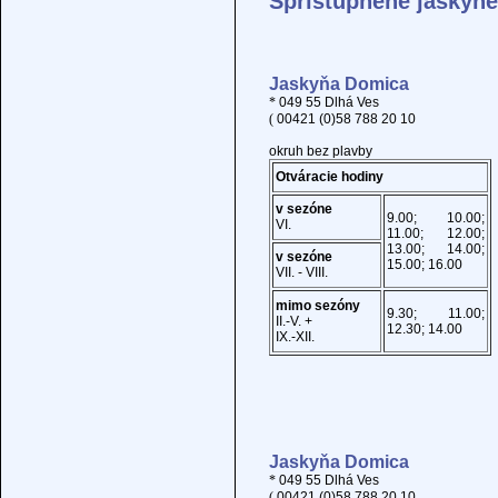
Sprístupnené jaskyne
Jaskyňa Domica
*
049 55 Dlhá Ves
(
00421 (0)58 788 20 10
okruh bez plavby
Otváracie hodiny
v sezóne
9.00; 10.00;
VI.
11.00; 12.00;
13.00; 14.00;
v sezóne
15.00; 16.00
VII. - VIII.
mimo sezóny
9.30; 11.00;
II.-V. +
12.30; 14.00
IX.-XII.
Jaskyňa Domica
*
049 55 Dlhá Ves
(
00421 (0)58 788 20 10