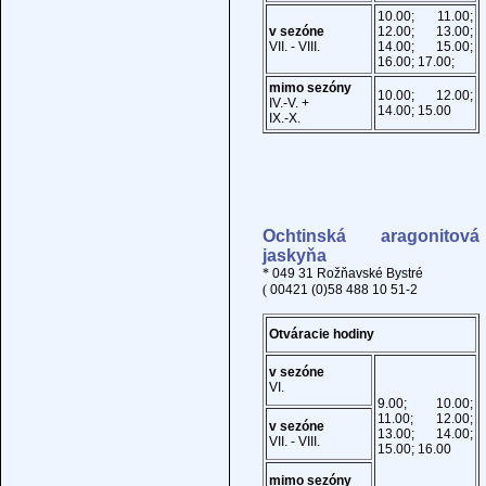
10.00; 11.00;
v sezóne
12.00; 13.00;
VII. - VIII.
14.00; 15.00;
16.00; 17.00;
mimo sezóny
10.00; 12.00;
IV.-V. +
14.00; 15.00
IX.-X.
Ochtinská aragonitová
jaskyňa
*
049 31 Rožňavské Bystré
(
00421 (0)58 488 10 51-2
Otváracie hodiny
v sezóne
VI.
9.00; 10.00;
11.00; 12.00;
v sezóne
13.00; 14.00;
VII. - VIII.
15.00; 16.00
mimo sezóny