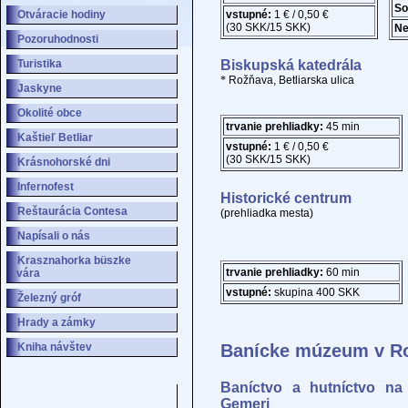
So
Otváracie hodiny
vstupné:
1 € / 0,50 €
(30 SKK/15 SKK)
Ne
Pozoruhodnosti
Turistika
Biskupská katedrála
*
Rožňava, Betliarska ulica
Jaskyne
Okolité obce
trvanie prehliadky:
45 min
Kaštieľ Betliar
vstupné:
1 € / 0,50 €
(30 SKK/15 SKK)
Krásnohorské dni
Infernofest
Historické centrum
Reštaurácia Contesa
(prehliadka mesta)
Napísali o nás
Krasznahorka büszke
trvanie prehliadky:
60 min
vára
vstupné:
skupina 400 SKK
Železný gróf
Hrady a zámky
Kniha návštev
Banícke múzeum v R
Baníctvo a hutníctvo na
Gemeri