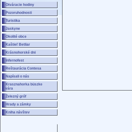
Otváracie hodiny
Pozoruhodnosti
Turistika
Jaskyne
Okolité obce
Kaštieľ Betliar
Krásnohorské dni
Infernofest
Reštaurácia Contesa
Napísali o nás
Krasznahorka büszke
vára
Železný gróf
Hrady a zámky
Kniha návštev