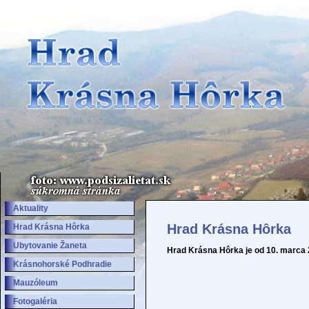
Aktuality
Hrad Krásna Hôrka
Hrad Krásna Hôrka
Ubytovanie Žaneta
Hrad Krásna Hôrka je od 10. marca 
Krásnohorské Podhradie
Mauzóleum
Fotogaléria