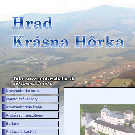
Krasznahorka vára
Žaneta szálláshely
Krasznahorkaváralja
Andrássy mauzóleum
Barlang
Andrássy-kastély