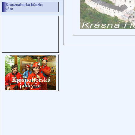
Krasznahorka büszke
vára