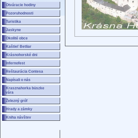
Otváracie hodiny
Pozoruhodnosti
Turistika
Jaskyne
Okolité obce
Kaštieľ Betliar
Krásnohorské dni
Infernofest
Reštaurácia Contesa
Napísali o nás
Krasznahorka büszke
vára
Železný gróf
Hrady a zámky
Kniha návštev