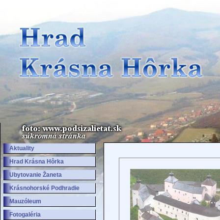
Aktuality
Hrad Krásna Hôrka
Ubytovanie Žaneta
Krásnohorské Podhradie
Mauzóleum
Fotogaléria