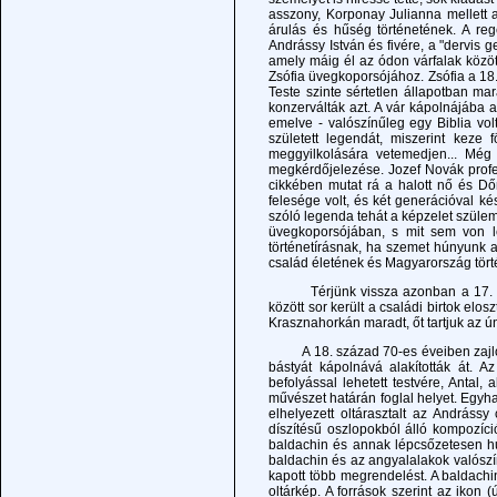
asszony, Korponay Julianna mellett 
árulás és hűség történetének. A reg
Andrássy István és fivére, a "dervis g
amely máig él az ódon várfalak közöt
Zsófia üvegkoporsójához. Zsófia a 18
Teste szinte sértetlen állapotban ma
konzerválták azt. A vár kápolnájába 
emelve - valószínűleg egy Biblia vol
született legendát, miszerint keze
meggyilkolására vetemedjen... Még
megkérdőjelezése. Jozef Novák profe
cikkében mutat rá a halott nő és Dőr
felesége volt, és két generációval ké
szóló legenda tehát a képzelet szüle
üvegkoporsójában, s mit sem von le
történetírásnak, ha szemet húnyunk a
család életének és Magyarország tört
Térjünk vissza azonban a 17. és 18.
között sor került a családi birtok elos
Krasznahorkán maradt, őt tartjuk az ú
A 18. század 70-es éveiben zajlott 
bástyát kápolnává alakították át. A
befolyással lehetett testvére, Antal,
művészet határán foglal helyet. Egyh
elhelyezett oltárasztalt az Andrássy 
díszítésű oszlopokból álló kompozíci
baldachin és annak lépcsőzetesen hu
baldachin és az angyalalakok valósz
kapott több megrendelést. A baldach
oltárkép. A források szerint az ikon 