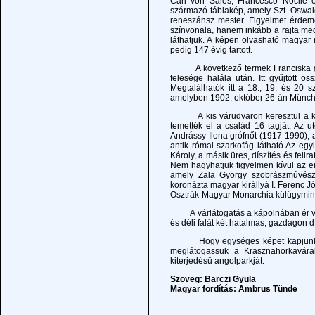
Carl von Sales, Francesco Nocile 
származó táblakép, amely Szt. Oswald 
reneszánsz mester. Figyelmet érdeme
színvonala, hanem inkább a rajta megö
láthatjuk. A képen olvasható magyar
pedig 147 évig tartott.
A következő termek Franciska grófn
felesége halála után. Itt gyűjtött 
Megtalálhatók itt a 18., 19. és 20 s
amelyben 1902. október 26-án Münch
A kis várudvaron keresztül a középső
temették el a család 16 tagját. Az u
Andrássy Ilona grófnőt (1917-1990), a
antik római szarkofág látható.Az egyi
Károly, a másik üres, díszítés és feli
Nem hagyhatjuk figyelmen kívül az e
amely Zala György szobrászművész 
koronázta magyar királlyá I. Ferenc J
Osztrák-Magyar Monarchia külügyminisz
A várlátogatás a kápolnában ér véget
és déli falát két hatalmas, gazdagon dí
Hogy egységes képet kapjunk az An
meglátogassuk a Krasznahorkaváral
kiterjedésű angolparkját.
Szöveg: Barczi Gyula
Magyar fordítás: Ambrus Tünde