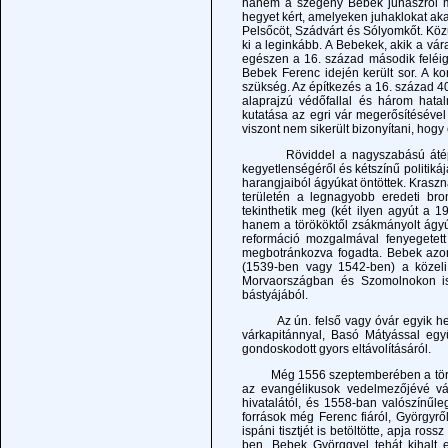
hanem a szegény Bebek juhászról mes
hegyet kért, amelyeken juhaklokat akar
Pelsőcöt, Szádvárt és Sólyomkőt. Köz
ki a leginkább. A Bebekek, akik a várat
egészen a 16. század második feléig 
Bebek Ferenc idején került sor. A ko
szükség. Az építkezés a 16. század 40
alaprajzú védőfallal és három hat
kutatása az egri vár megerősítésével
viszont nem sikerült bizonyítani, hog
Röviddel a nagyszabású átépítés u
kegyetlenségéről és kétszínű politiká
harangjaiból ágyúkat öntöttek. Kraszn
területén a legnagyobb eredeti br
tekinthetik meg (két ilyen agyút a 19
hanem a törököktől zsákmányolt ágyú
reformáció mozgalmával fenyegetett
megbotránkozva fogadta. Bebek azon
(1539-ben vagy 1542-ben) a közeli
Morvaországban és Szomolnokon is 
bástyájából.
Az ún. felső vagy óvár egyik helyi
várkapitánnyal, Basó Mátyással együ
gondoskodott gyors eltávolításáról.
Még 1556 szeptemberében a török ser
az evangélikusok vedelmezőjévé vál
hivatalától, és 1558-ban valószínűl
források még Ferenc fiáról, Györgyről
ispáni tisztjét is betöltötte, apja r
ben. Bebek Györggyel tehát kihalt 