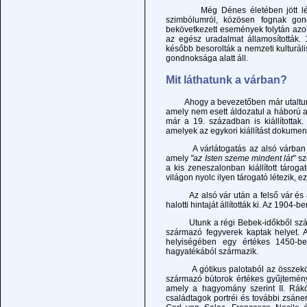
Még Dénes életében jött létre a
szimbólumról, közösen fognak gon
bekövetkezett események folytán azon
az egész uradalmat államosították. 1
később besorolták a nemzeti kulturá
gondnoksága alatt áll.
Mit láthatunk a várban?
Ahogy a bevezetőben már utaltunk r
amely nem esett áldozatul a háború a
már a 19. században is kiállítottak
amelyek az egykori kiállítást dokument
A várlátogatás az alsó várban kezd
amely
"az Isten szeme mindent lát"
sz
a kis zeneszalonban kiállított táro
világon nyolc ilyen tárogató létezik, 
Az alsó vár után a felső vár és az
halotti hintaját állították ki. Az 190
Utunk a régi Bebek-időkből származ
származó fegyverek kaptak helyet. A
helyiségében egy értékes 1450-ben
hagyatékából származik.
A gótikus palotaból az összekötő f
származó bútorok értékes gyűjtemény
amely a hagyomány szerint II. Rákó
családtagok portréi és további zsáner