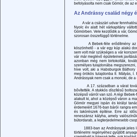
befolyásolta nem csak Gömör, de az e
Az Andrássy család négy 
A vár a császári udvar fennhatósága
Nyolc év alatt hét várkapitány válto
Gömörben. Vele kezdődik a vár, Göm
szorosan összefüggő történelme.
A Bebek-féle erődítmény az Andrá
köszönhető - a vár egy kúp alakú do
sem volt már szükséges a vár korszerűs
vár már meglévő épületeinek javításáb
azonban még nem birtokolták, tovább
személyes tulajdonába megszerezni, 
híve volt, aki a Habsburgok Báthory
meg örökös tulajdonba II. Mátyás, I. P
Andrássyak nem csak a monoki, de a cse
A 17. században a várat további é
bővítették. A stukkós díszítésű bolto
középső várról van szó. A régi Bebek-
alakult ki, ahol a középső váron a ma
Gömör megyei ispán és királyi tanács
érdemeiért 1676-ban bárói rangra emel
és lakórészek építése. Erre az idős
reneszánsz kályha, amely valószínű
bútordarab, a legterjedelmesebb csopo
1883-ban az Andrássyak jeles látogat
történelmi regényéhez gyűjtött anya
személyét is híressé tette, sok kiadást