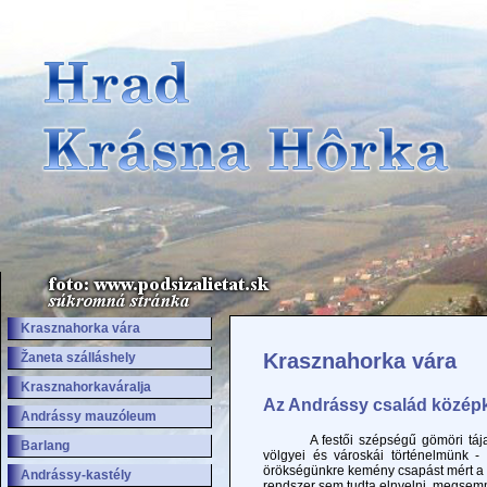
Krasznahorka vára
Krasznahorka vára
Žaneta szálláshely
Krasznahorkaváralja
Az Andrássy család középk
Andrássy mauzóleum
A festői szépségű gömöri tájat hos
Barlang
völgyei és városkái történelmünk - 
örökségünkre kemény csapást mért a so
Andrássy-kastély
rendszer sem tudta elnyelni, megsemm