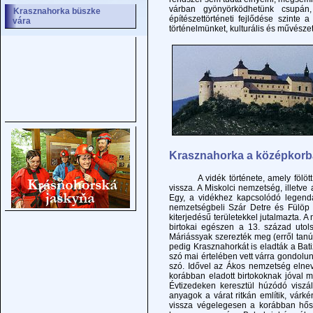
várban gyönyörködhetünk csupá
Krasznahorka büszke
építészettörténeti fejlődése szinte
vára
történelmünket, kulturális és művésze
Krasznahorka a középkorba
A vidék története, amely fölött Kr
vissza. A Miskolci nemzetség, illetve
Egy, a vidékhez kapcsolódó legenda
nemzetségbeli Szár Detre és Fülöp t
kiterjedésű területekkel jutalmazta
birtokai egészen a 13. század utol
Máriássyak szerezték meg (erről tanús
pedig Krasznahorkát is eladták a Bat
szó mai értelében vett várra gondolun
szó. Idővel az Ákos nemzetség elne
korábban eladott birtokoknak jóval 
Évtizedeken keresztül húzódó viszá
anyagok a várat ritkán említik, vár
vissza végelegesen a korábban hős