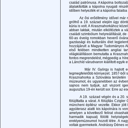
család patrónusa. A kápolna boltozatá
átalakították a kápolna nyugati részé
időben helyezték el a kápolna falaiba 
Az ősi erődítmény idővel már nem ny
grófnő a 19. század elején úgy döntö
kúria is volt. A Krasznahorkához közel
abban laktak, miután elköltöztek a v
családi szimbólum helyreállítását, de
60-as éveiig romokban heverő óvárat t
gazdasági és kulturális élet legjelen
hozzájárult a Magyar Tudományos A
első felében mindketten angliai t
világkiállításon bemutatta a Kraszna
fontos megrendelést, mégpedig a híre
a Lánchíd várudvaron kiállított egyik e
Már IV. György is hajlott egy c
legmegfelelőbb környezet. 1857-ből s
Krasznahorka a Szlovákia területén 
múzeumot, és ugyanebben az évben jö
sajnos nem tudjuk, azt viszont ige
augusztus 19-én került sor. Erre az es
A 19. század végén és a 20. század
fölújíttatta a várat. A fölújítás Czi
müncheni építész vezette. Ekkor jött 
agyúterasz alatti kis kápolnára is vo
amelyen a következő felirat olvas
harmadik kapualj fölötti helyiség
ereklyemúzeumot hozott létre. A nagy
voltak gyermekeik. Andrássy Dénes vol