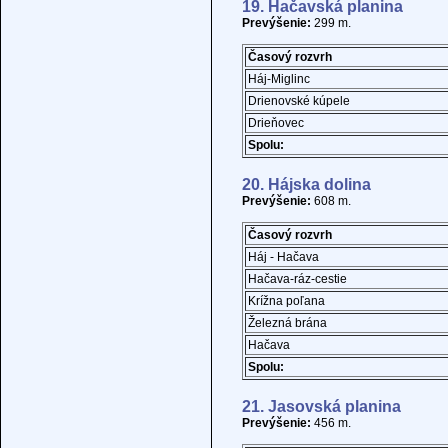
19. Hačavská planina
Prevýšenie:
299 m.
Časový rozvrh
Háj-Miglinc
Drienovské kúpele
Drieňovec
Spolu:
20. Hájska dolina
Prevýšenie:
608 m.
Časový rozvrh
Háj - Hačava
Hačava-ráz-cestie
Krížna poľana
Železná brána
Hačava
Spolu:
21. Jasovská planina
Prevýšenie:
456 m.