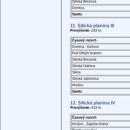
Silická Brezová
Domica
Spolu:
11. Silická planina III
Prevýšenie:
293 m.
Časový rozvrh
Domica - Kečovo
Pod Dlhým bralom
Silická Brezová
Silická ľadnica
Silica
Silická Jablonica
Hrušov
Spolu:
12. Silická planina IV
Prevýšenie:
419 m.
Časový rozvrh
Hrušov - Zajačia brána