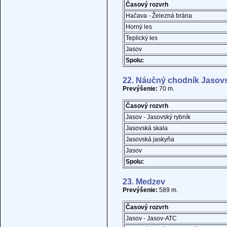
Časový rozvrh
Hačava - Železná brána
Horný les
Teplický les
Jasov
Spolu:
22. Náučný chodník Jasov
Prevýšenie:
70 m.
Časový rozvrh
Jasov - Jasovský rybník
Jasovská skala
Jasovská jaskyňa
Jasov
Spolu:
23. Medzev
Prevýšenie:
589 m.
Časový rozvrh
Jasov - Jasov-ATC