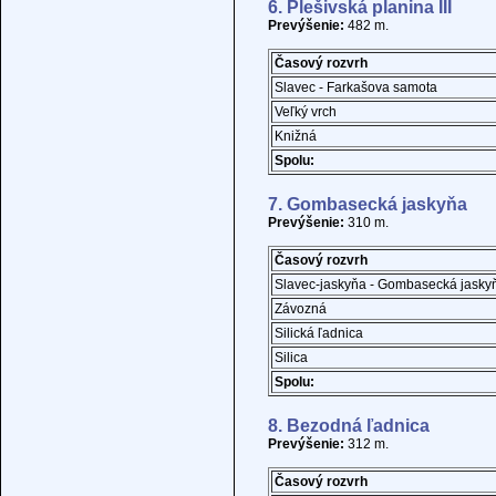
6. Plešivská planina III
Prevýšenie:
482 m.
Časový rozvrh
Slavec - Farkašova samota
Veľký vrch
Knižná
Spolu:
7. Gombasecká jaskyňa
Prevýšenie:
310 m.
Časový rozvrh
Slavec-jaskyňa - Gombasecká jasky
Závozná
Silická ľadnica
Silica
Spolu:
8. Bezodná ľadnica
Prevýšenie:
312 m.
Časový rozvrh