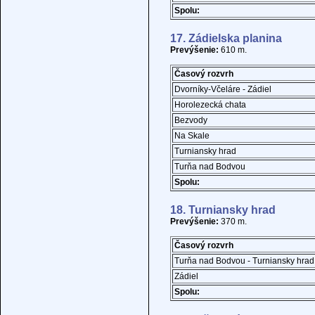
Spolu:
17. Zádielska planina
Prevýšenie:
610 m.
Časový rozvrh
Dvorníky-Včeláre - Zádiel
Horolezecká chata
Bezvody
Na Skale
Turniansky hrad
Turňa nad Bodvou
Spolu:
18. Turniansky hrad
Prevýšenie:
370 m.
Časový rozvrh
Turňa nad Bodvou - Turniansky hrad
Zádiel
Spolu: