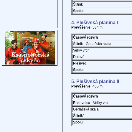
Štítnik
Spolu:
4. Plešivská planina I
Prevýšenie:
534 m.
Časový rozvrh
Štítnik - Gerlašská skala
Veľký vrch
Dulová
Plešivec
Spolu:
5. Plešivská planina II
Prevýšenie:
465 m.
Časový rozvrh
Rakovnica - Veľký vrch
Gerlašská skala
Štítnik1
Spolu: