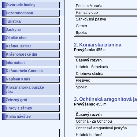
Otváracie hodiny
Prielom Muráňa
Pamätný dub
Pozoruhodnosti
Šankovská pastva
Turistika
Gemer
Jaskyne
Spolu:
Okolité obce
2. Koniarska planina
Kaštieľ Betliar
Prevýšenie:
455 m.
Krásnohorské dni
Časový rozvrh
Infernofest
Hrádok - Šebeková
Reštaurácia Contesa
Drieňová studňa
Napísali o nás
Plešivec
Spolu:
Krasznahorka büszke
vára
3. Ochtinská aragonitová j
Železný gróf
Prevýšenie:
455 m.
Hrady a zámky
Časový rozvrh
Kniha návštev
Ochtiná - Za Ochtinou
Ochtinská aragonitová jaskyňa
Hrádok-horáreň