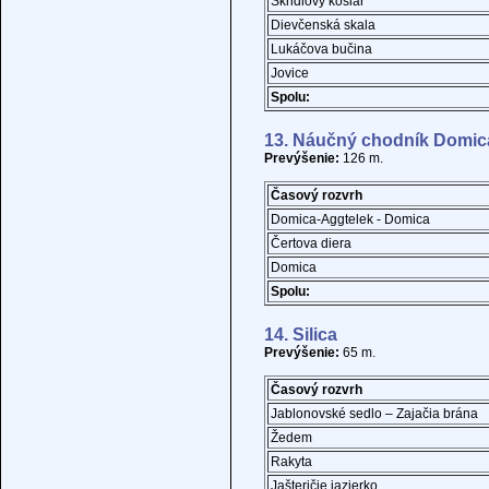
Škridlový košiar
Dievčenská skala
Lukáčova bučina
Jovice
Spolu:
13. Náučný chodník Domica
Prevýšenie:
126 m.
Časový rozvrh
Domica-Aggtelek - Domica
Čertova diera
Domica
Spolu:
14. Silica
Prevýšenie:
65 m.
Časový rozvrh
Jablonovské sedlo – Zajačia brána
Žedem
Rakyta
Jašteričie jazierko