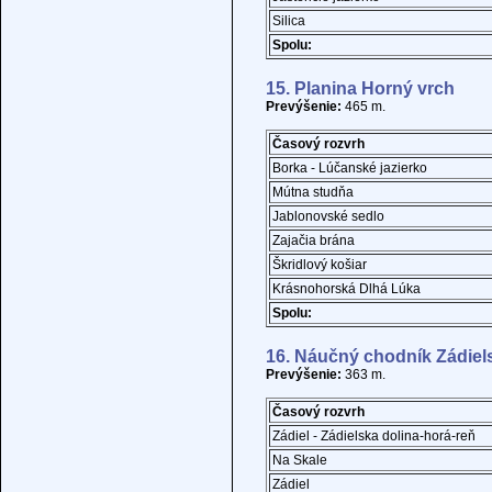
Silica
Spolu:
15. Planina Horný vrch
Prevýšenie:
465 m.
Časový rozvrh
Borka - Lúčanské jazierko
Mútna studňa
Jablonovské sedlo
Zajačia brána
Škridlový košiar
Krásnohorská Dlhá Lúka
Spolu:
16. Náučný chodník Zádiel
Prevýšenie:
363 m.
Časový rozvrh
Zádiel - Zádielska dolina-horá-reň
Na Skale
Zádiel