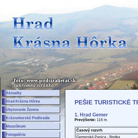
Aktuality
PEŠIE TURISTICKÉ 
Hrad Krásna Hôrka
Ubytovanie Žaneta
1. Hrad Gemer
Krásnohorské Podhradie
Prevýšenie:
116 m.
Mauzóleum
Časový rozvrh
Fotogaléria
Gemerská Panica - Bretka