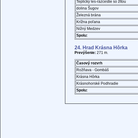
Teplický les-rázcestie so žltou
dolina Šugov
Železná brána
Krížna poľana
Nižný Medzev
Spolu:
24. Hrad Krásna Hôrka
Prevýšenie:
271 m.
Časový rozvrh
Rožňava - Gombáš
Krásna Hôrka
Krásnohorské Podhradie
Spolu: