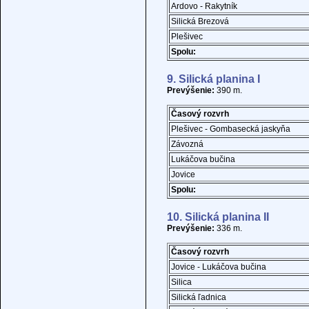
Ardovo - Rakytník
Silická Brezová
Plešivec
Spolu:
9. Silická planina I
Prevýšenie:
390 m.
Časový rozvrh
Plešivec - Gombasecká jaskyňa
Závozná
Lukáčova bučina
Jovice
Spolu:
10. Silická planina II
Prevýšenie:
336 m.
Časový rozvrh
Jovice - Lukáčova bučina
Silica
Silická ľadnica