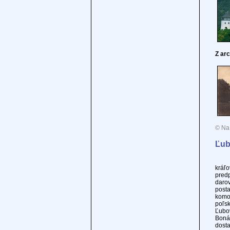
Z ar
© Na 
Ľub
Ľubo
kráľ
pred
darov
post
komor
poľs
Ľubov
Bonár
dost