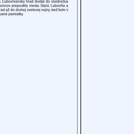
 Ľubovniansky hrad dostal do vlastníctva
isovcov prepustila mestu Stará Ľubovňa a
ad až do druhej svetovej vojny, keď bolo v
ávané pamiatky.