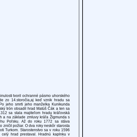
ulosti tvoril ochranné pásmo uhorského
ade zo 14.storočia,aj keď vznik hradu sa
. Po jeho smrti jeho manželka Kunikunda
rský trón obsadil hrad Matúš Čák a ten sa
312 sa stala majiteľom hradu kráľovská
eth a na základe zmluvy kráľa Žigmunda s
ohu Poľsku. Až do roku 1772 sa stáva
 zničil požiar. O dva roky neskôr starosta
proti Turkom. Starostenstvo sa v roku 1596
a celý hrad prestaval. Hradnú kaplnku v