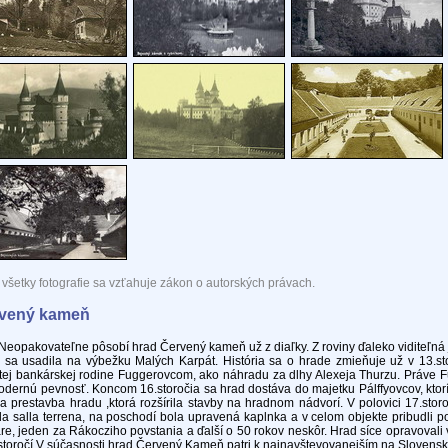
všetky fotografie sa vzťahuje zákon o autorských právach.
vený kameň
akovateľne pôsobí hrad Červený kameň už z diaľky. Z roviny ďaleko viditeľná 
 sa usadila na výbežku Malých Karpát. História sa o hrade zmieňuje už v 13.st
tej bankárskej rodine Fuggerovcom, ako náhradu za dlhy Alexeja Thurzu. Práve 
dernú pevnosť. Koncom 16.storočia sa hrad dostáva do majetku Pálffyovcov, ktorí 
a prestavba hradu ,ktorá rozšírila stavby na hradnom nádvorí. V polovici 17.sto
la salla terrena, na poschodí bola upravená kaplnka a v celom objekte pribudli 
re, jeden za Rákocziho povstania a ďalší o 50 rokov neskôr. Hrad síce opravovali v 
storočí.V súčasnosti hrad Červený Kameň patri k najnavštevovanejším na Slovensk