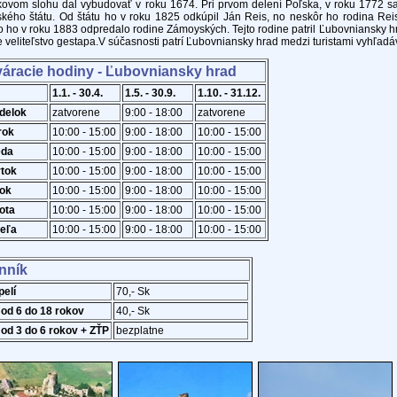
ovom slohu dal vybudovať v roku 1674. Pri prvom delení Poľska, v roku 1772 sa
ského štátu. Od štátu ho v roku 1825 odkúpil Ján Reis, no neskôr ho rodina Re
 ho v roku 1883 odpredalo rodine Zámoyských. Tejto rodine patril Ľubovniansky hr
 veliteľstvo gestapa.V súčasnosti patrí Ľubovniansky hrad medzi turistami vyhľad
váracie hodiny - Ľubovniansky hrad
1.1. - 30.4.
1.5. - 30.9.
1.10. - 31.12.
delok
zatvorene
9:00 - 18:00
zatvorene
rok
10:00 - 15:00
9:00 - 18:00
10:00 - 15:00
eda
10:00 - 15:00
9:00 - 18:00
10:00 - 15:00
rtok
10:00 - 15:00
9:00 - 18:00
10:00 - 15:00
tok
10:00 - 15:00
9:00 - 18:00
10:00 - 15:00
ota
10:00 - 15:00
9:00 - 18:00
10:00 - 15:00
eľa
10:00 - 15:00
9:00 - 18:00
10:00 - 15:00
nník
pelí
70,- Sk
 od 6 do 18 rokov
40,- Sk
 od 3 do 6 rokov + ZŤP
bezplatne