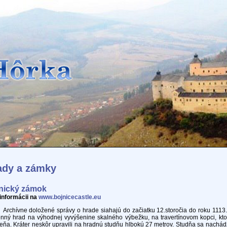
ady a zámky
nický zámok
 informácii na
www.bojnicecastle.eu
ívne doložené správy o hrade siahajú do začiatku 12.storočia do roku 1113. 
nný hrad na výhodnej vyvýšenine skalného výbežku, na travertínovom kopci, kto
ňa. Kráter neskôr upravili na hradnú studňu hlbokú 27 metrov. Studňa sa nachád