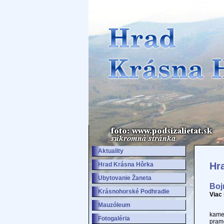
Aktuality
Hr
Hrad Krásna Hôrka
Ubytovanie Žaneta
Boj
Krásnohorské Podhradie
Viac
Mauzóleum
Arch
kame
Fotogaléria
prame