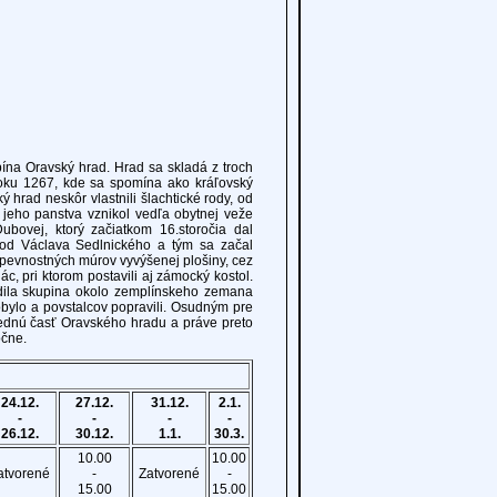
a Oravský hrad. Hrad sa skladá z troch
oku 1267, kde sa spomína ako kráľovský
ý hrad neskôr vlastnili šlachtické rody, od
jeho panstva vznikol vedľa obytnej veže
bovej, ktorý začiatkom 16.storočia dal
 od Václava Sedlnického a tým sa začal
pevnostných múrov vyvýšenej plošiny, cez
c, pri ktorom postavili aj zámocký kostol.
adila skupina okolo zemplínskeho zemana
bylo a povstalcov popravili. Osudným pre
trednú časť Oravského hradu a práve preto
očne.
24.12.
27.12.
31.12.
2.1.
-
-
-
-
26.12.
30.12.
1.1.
30.3.
10.00
10.00
atvorené
-
Zatvorené
-
15.00
15.00