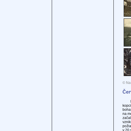
© Na 
Čer
Neop
kopci
boha
na mo
začal
vznik
požia
v 20.