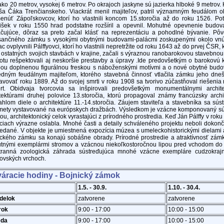
ako 20 metrov, vysokej 6 metrov. Po okrajoch jaskyne sú jazierka hlboké 9 metrov.
ša Čáka Trenčianskeho. Viackrát menil majiteľov, patril významným feudálom ob
enúť Zápoľskovcov, ktorí ho vlastnili koncom 15.storočia až do roku 1526. Pot
tišek v roku 1550 hrad podstatne rozšíril a opevnil. Mohutné opevnenie budo
ačujúce, dôraz sa preto začal klásť na reprezentáciu a pohodlné bývanie. Pôvo
sančného zámku s vysokými obytnými budovami-palácmi zoskupenými okolo vnú
ac ovplyvnili Pálffyovci, ktorí ho vlastnili nepretržite od roku 1643 až do prvej ČSR
 ostatných svojich stavbách v krajine, začali s výraznou ranobarokovou stavebnou
otu rešpektovali aj neskoršie prestavby a úpravy .Ide predovšetkým o barokovú
bou doplnenou figurálnou freskou s náboženskými motívmi a o nové obytné budov
edným feudálnym majiteľom, ktorého stavebná činnosť vtlačila zámku jeho dnešn
avovať roku 1889. Až do svojej smrti v roku 1908 sa tvorivo zúčastňoval riešenia 
rt. Obidvaja tvorcovia sa inšpirovali predovšetkým monumentálnymi archit
tektúrami druhej polovice 13.storočia, ktorú propagoval známy francúzsky archi
ahlom diele o architektúre 11.-14.storočia. Záujem staviteľa a stavebníka sa sús
mety vystavované na európskych dražbách. Výsledkom je vzácne komponovaný s
tou, architektonický celok vyrastajúci z prírodného prostredia. Keď Ján Pálffy v rok
ciach výrazne oslabla. Mnohé časti a detaily schváleného projektu neboli dokonč
edané. V objekte je umiestnená expozícia múzea s umeleckohistorickými dielami a
ckého zámku sa konajú sobášne obrady. Prírodné prostredie a atraktívnosť zámk
tnými exemplármi stromov a vzácnou niekoľkostoročnou lipou pred vchodom do
stranná zoologická záhrada sústreďujúca mnohé vzácne exempláre cudzokrajn
ovských vrchoch.
váracie hodiny - Bojnický zámok
1.5. - 30.9.
1.10. - 30.4.
delok
zatvorene
zatvorene
rok
9:00 - 17:00
10:00 - 15:00
eda
9:00 - 17:00
10:00 - 15:00