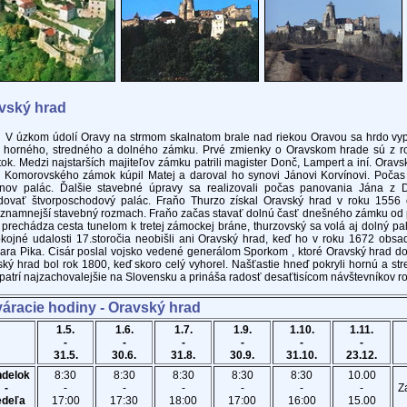
vský hrad
kom údolí Oravy na strmom skalnatom brale nad riekou Oravou sa hrdo vypín
í, horného, stredného a dolného zámku. Prvé zmienky o Oravskom hrade sú z r
ok. Medzi najstarších majiteľov zámku patrili magister Donč, Lampert a iní. Oravsk
a Komorovského zámok kúpil Matej a daroval ho synovi Jánovi Korvínovi. Počas 
ínov palác. Ďalšie stavebné úpravy sa realizovali počas panovania Jána z Du
dovať štvorposchodový palác. Fraňo Thurzo získal Oravský hrad v roku 1556
ýznamnejší stavebný rozmach. Fraňo začas stavať dolnú časť dnešného zámku od 
 prechádza cesta tunelom k tretej zámockej bráne, thurzovský sa volá aj dolný palá
kojné udalosti 17.storočia neobišli ani Oravský hrad, keď ho v roku 1672 obs
ra Pika. Cisár poslal vojsko vedené generálom Sporkom , ktoré Oravský hrad do
ký hrad bol rok 1800, keď skoro celý vyhorel. Našťastie hneď pokryli hornú a s
patrí najzachovalejšie na Slovensku a prináša radosť desaťtisícom návštevníkov r
váracie hodiny - Oravský hrad
1.5.
1.6.
1.7.
1.9.
1.10.
1.11.
-
-
-
-
-
-
31.5.
30.6.
31.8.
30.9.
31.10.
23.12.
delok
8:30
8:30
8:30
8:30
8:30
10.00
-
-
-
-
-
-
-
Z
deľa
17:00
17:30
18:00
17:00
16:00
15.00