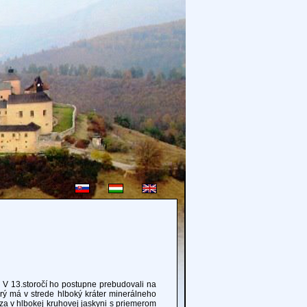
V 13.storočí ho postupne prebudovali na
rý má v strede hlboký kráter minerálneho
za v hlbokej kruhovej jaskyni s priemerom