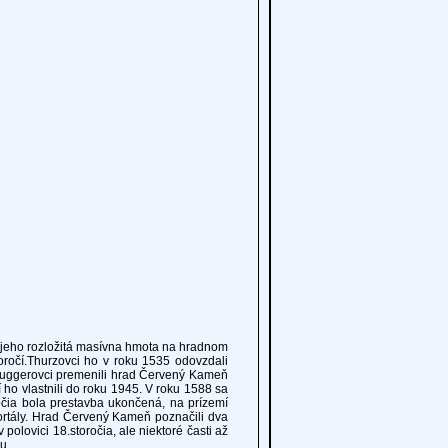
jeho rozložitá masívna hmota na hradnom
oročí.Thurzovci ho v roku 1535 odovzdali
Fuggerovci premenili hrad Červený Kameň
ho vlastnili do roku 1945. V roku 1588 sa
ročia bola prestavba ukončená, na prízemí
portály. Hrad Červený Kameň poznačili dva
polovici 18.storočia, ale niektoré časti až
u.