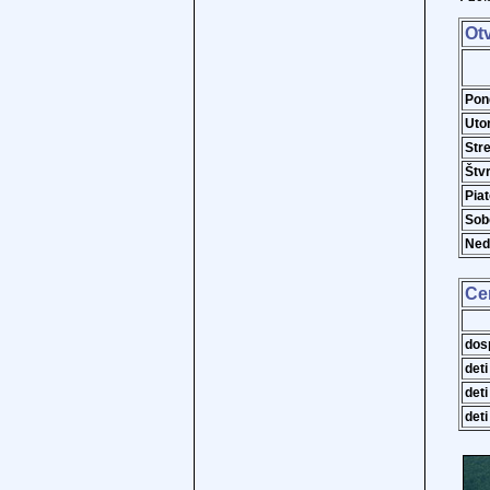
Ot
Pon
Uto
Str
Štv
Pia
Sob
Ned
Ce
dos
deti
deti
deti