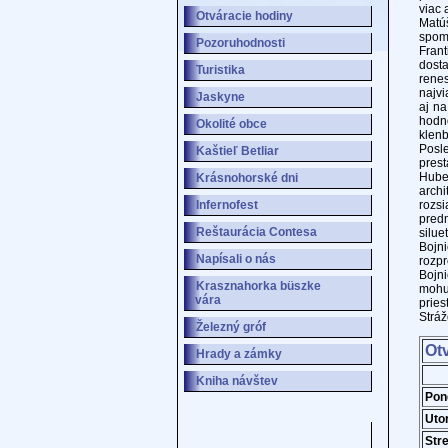
viac 
Otváracie hodiny
Matú
spom
Pozoruhodnosti
Fran
dost
Turistika
rene
najvi
Jaskyne
aj na
hodn
Okolité obce
klen
Posl
Kaštieľ Betliar
prest
Hube
Krásnohorské dni
archi
Infernofest
rozsi
pred
Reštaurácia Contesa
silue
Bojni
Napísali o nás
rozpr
Bojni
Krasznahorka büszke
mohu
vára
prie
Stráž
Železný gróf
Ot
Hrady a zámky
Kniha návštev
Pon
Uto
Str