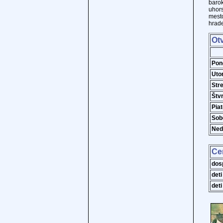
barok
uhor
mesto
hrade
Ot
Pon
Uto
Str
Štv
Pia
Sob
Ned
Ce
dos
deti
deti