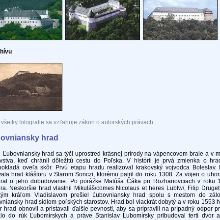
chívu
všetky fotografie sa vzťahuje zákon o autorských právach.
ovniansky hrad
vniansky hrad sa týči uprostred krásnej prírody na vápencovom brale a v min
ovstva, keď chránil dôležitú cestu do Poľska. V histórii je prvá zmienka o hr
pokladá oveľa skôr. Prvú etapu hradu realizoval krakovský vojvodca Boleslav
ala hrad kláštoru v Starom Sonczi, ktorému patril do roku 1308. Za vojen o uho
aral o jeho dobudovanie. Po porážke Matúša Čáka pri Rozhanovciach v roku 1
a. Neskoršie hrad vlastnil Mikuláš/comes Nicolaus et heres Lublw/, Filip Drug
kým kráľom Vladislavom prešiel Ľubovniansky hrad spolu s mestom do zál
niansky hrad sídlom poľských starostov. Hrad bol viackrát dobytý a v roku 1553 ho
 hrad obnovil a pristavali ďalšie pevnosti, aby sa pripravili na prípadný odpor 
alo do rúk Ľubomírskych a práve Stanislav Ľubomírsky pribudoval tertí dvor 