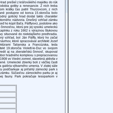
 Hrad prešiel z kráľovského majetku do rúk
dobia gotiky a renesancie. Z nich treba
om krátky čas patril Thurzovcom, z nich
vané postupne od konca 15.storočia bolo
dný gotický hrad dostal takto charakter
torného nádvoria. Dnešný vzhľad zámku
, keď ho kúpil Baťa. Pálffyovci, podobne ako
 činnosťou, ktorú pre jej vysokú umeleckú
 kaplnku z roku 1662 s výraznou štukovou
y situované do niekdajšieho predhradia.
ý vzhľad, bol Ján Pálffy, ktorý ho začal
návrhov, ktoré spracovával architekt Jozef
ektúrami Talianska a Francúzska, teda
tekt 19.storočia Violett-le-Duc vo svojom
tredil aj na zberateľskú činnosť, skupoval
úbor hradného komplexu s prepracovanou
u 1908 vo Viedni zomrel, stavebná aktivita v
ené. Umelecké zbierky boli z väčšej časti
 galéria výtvarného umenia. V zlatej sále
u podčiarkuje aj priľahlý zámocký park s
 zámku. Súčasťou zámockého parku je aj
ej fauny. Park pokračuje lesoparkom v