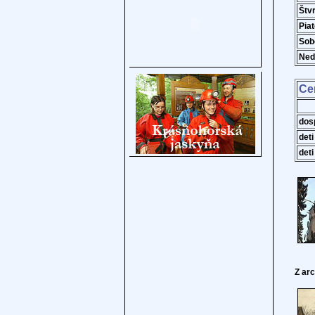
Štv
Pia
Sob
Ned
Ce
dos
deti
deti
Z ar