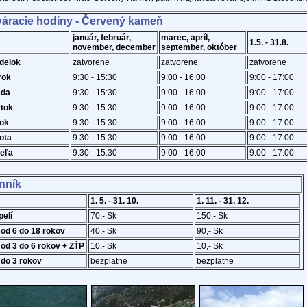
váracie hodiny - Červený kameň
január, február,
marec, apríl,
1.5. - 31.8.
november, december
september, október
delok
zatvorene
zatvorene
zatvorene
rok
9:30 - 15:30
9:00 - 16:00
9:00 - 17:00
eda
9:30 - 15:30
9:00 - 16:00
9:00 - 17:00
rtok
9:30 - 15:30
9:00 - 16:00
9:00 - 17:00
tok
9:30 - 15:30
9:00 - 16:00
9:00 - 17:00
ota
9:30 - 15:30
9:00 - 16:00
9:00 - 17:00
eľa
9:30 - 15:30
9:00 - 16:00
9:00 - 17:00
nník
1. 5. - 31. 10.
1. 11. - 31. 12.
pelí
70,- Sk
150,- Sk
 od 6 do 18 rokov
40,- Sk
90,- Sk
 od 3 do 6 rokov + ZŤP
10,- Sk
10,- Sk
 do 3 rokov
bezplatne
bezplatne